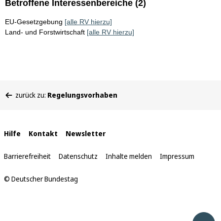
Betroffene Interessenbereiche (2)
EU-Gesetzgebung
[alle RV hierzu]
Land- und Forstwirtschaft
[alle RV hierzu]
Sie
zurück zu:
Regelungsvorhaben
befinden
sich
hier:
Interne
Hilfe
Kontakt
Newsletter
Links
Barrierefreiheit
Datenschutz
Inhalte melden
Impressum
© Deutscher Bundestag