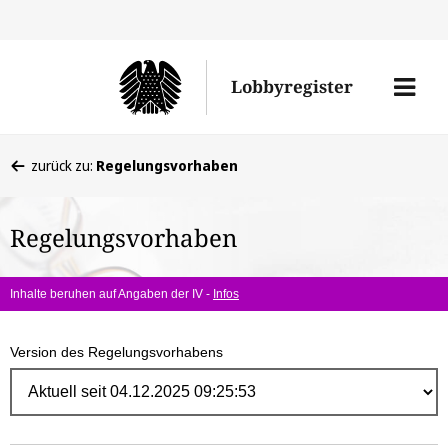
Direk
zum
Men
Lobbyregister
Inhal
öffne
Sie
zurück zu:
Regelungsvorhaben
befinden
sich
Regelungsvorhaben
hier:
Inhalte beruhen auf Angaben der IV -
Infos
Version des Regelungsvorhabens