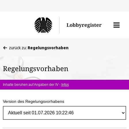
Direk
zum
Men
Lobbyregister
Inhal
öffne
Sie
zurück zu:
Regelungsvorhaben
befinden
sich
Regelungsvorhaben
hier:
Inhalte beruhen auf Angaben der IV -
Infos
Version des Regelungsvorhabens