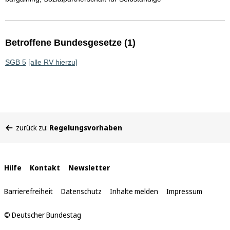
Betroffene Bundesgesetze (1)
SGB 5
[alle RV hierzu]
Sie
zurück zu:
Regelungsvorhaben
befinden
sich
hier:
Interne
Hilfe
Kontakt
Newsletter
Links
Barrierefreiheit
Datenschutz
Inhalte melden
Impressum
© Deutscher Bundestag