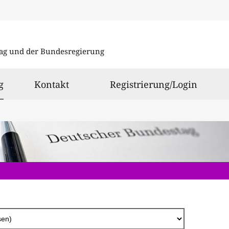
Direkt
zum
ag und der Bundesregierung
Inhalt
ausgewählt
g
Kontakt
Registrierung/Login