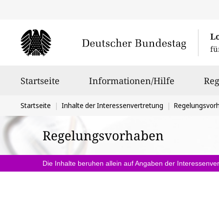
L
fü
Hauptnavigation
Startseite
Informationen/Hilfe
Reg
Sie
Startseite
Inhalte der Interessenvertretung
Regelungsvor
befinden
Regelungsvorhaben
sich
hier:
Die Inhalte beruhen allein auf Angaben der Interessenver