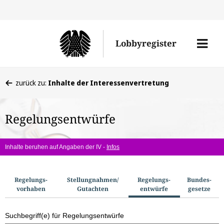
Direkt
Direk
zu
zum
Men
Lobbyregister
den
Inhal
öffne
Sucherge
Sie
zurück zu:
Inhalte der Interessenvertretung
befinden
sich
Regelungsentwürfe
hier:
Inhalte beruhen auf Angaben der IV -
Infos
S
Regelungs­
Stellungnahmen/​
Regelungs­
Bundes­
vorhaben
Gutachten
entwürfe
gesetze
u
c
Suchbegriff(e) für Regelungsentwürfe