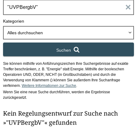
h
E
b
o
i
Kategorien
x
n
Alles durchsuchen
g
Suchen
a
Sie können mithilfe von Anführungszeichen Ihre Suchergebnisse auf exakte
b
Treffer beschränken, z. B. "Energie" statt Energie.
Mithilfe der booleschen
Operatoren UND, ODER, NICHT (in Großbuchstaben) und durch die
e
Verwendung von Klammern () können Sie außerdem Ihre Suchanfrage
verfeinern.
Weitere Informationen zur Suche
.
Wenn Sie eine neue Suche durchführen, werden die Ergebnisse
n
zurückgesetzt.
i
Kein Regelungsentwurf zur Suche nach
m
»"UVPBergbV"« gefunden
F