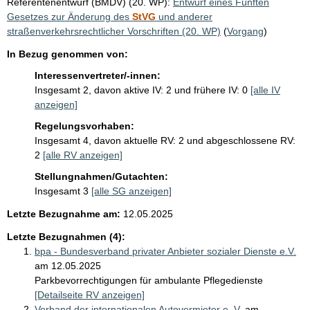
Referentenentwurf (BMDV) (20. WP):
Entwurf eines Fünften
Gesetzes zur Änderung des
StVG
und anderer
straßenverkehrsrechtlicher Vorschriften (20. WP)
(
Vorgang
)
In Bezug genommen von:
Interessenvertreter/-innen:
Insgesamt 2, davon aktive IV: 2 und frühere IV: 0
[alle IV
anzeigen]
Regelungsvorhaben:
Insgesamt 4, davon aktuelle RV: 2 und abgeschlossene RV:
2
[alle RV anzeigen]
Stellungnahmen/Gutachten:
Insgesamt 3
[alle SG anzeigen]
Letzte Bezugnahme am:
12.05.2025
Letzte Bezugnahmen (4):
bpa - Bundesverband privater Anbieter sozialer Dienste e.V.
am 12.05.2025
Parkbevorrechtigungen für ambulante Pflegedienste
[Detailseite RV anzeigen]
Verband der internationalen Autovermieter e. V.
am