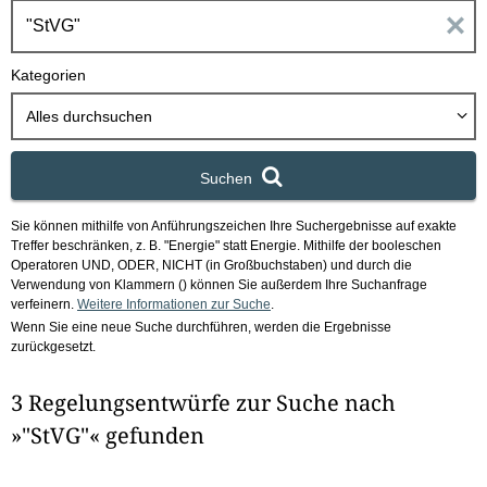
h
E
b
o
i
Kategorien
x
n
Alles durchsuchen
g
Suchen
a
Sie können mithilfe von Anführungszeichen Ihre Suchergebnisse auf exakte
b
Treffer beschränken, z. B. "Energie" statt Energie.
Mithilfe der booleschen
Operatoren UND, ODER, NICHT (in Großbuchstaben) und durch die
e
Verwendung von Klammern () können Sie außerdem Ihre Suchanfrage
verfeinern.
Weitere Informationen zur Suche
.
Wenn Sie eine neue Suche durchführen, werden die Ergebnisse
n
zurückgesetzt.
i
3 Regelungsentwürfe zur Suche nach
m
»"StVG"« gefunden
F