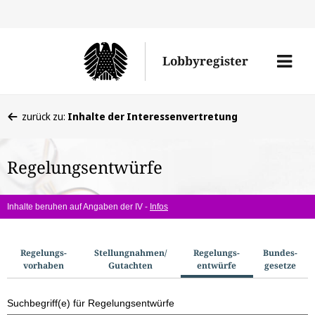
Direkt
Direk
zu
zum
Men
Lobbyregister
den
Inhal
öffne
Sucherge
Sie
zurück zu:
Inhalte der Interessenvertretung
befinden
sich
Regelungsentwürfe
hier:
Inhalte beruhen auf Angaben der IV -
Infos
S
Regelungs­
Stellungnahmen/​
Regelungs­
Bundes­
vorhaben
Gutachten
entwürfe
gesetze
u
c
Suchbegriff(e) für Regelungsentwürfe