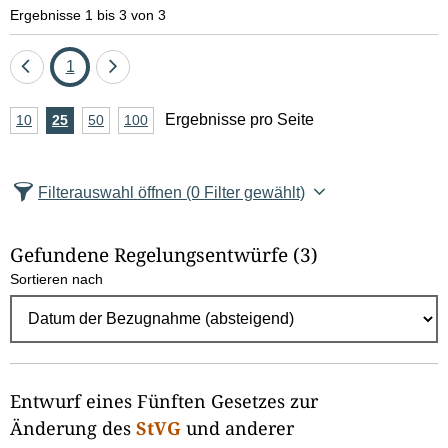
e
Ergebnisse 1 bis 3 von 3
l
Eine
Seite
Eine
1
d
Seite
Seite
A
Ergebnisse pro Seite
10
Ergebnisse
25
Ergebnisse
50
Ergebnisse
100
Ergebnisse
zurück
vor
l
n
pro
pro
pro
pro
Seite
Seite
Seite
Seite
z
ö
Filterauswahl öffnen
(0 Filter gewählt)
a
s
h
Gefundene Regelungsentwürfe
(3)
c
l
Sortieren nach
E
h
r
e
g
e
n
b
Entwurf eines Fünften Gesetzes zur
n
Änderung des
StVG
und anderer