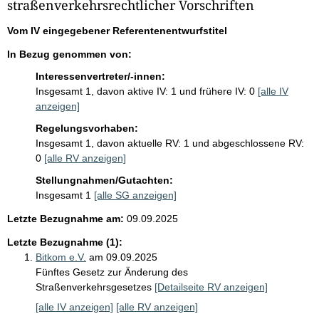
i
straßenverkehrsrechtlicher Vorschriften
s
Vom IV eingegebener Referentenentwurfstitel
s
In Bezug genommen von:
e
Interessenvertreter/-innen:
p
Insgesamt 1, davon aktive IV: 1 und frühere IV: 0
[alle IV
r
anzeigen]
o
Regelungsvorhaben:
S
Insgesamt 1, davon aktuelle RV: 1 und abgeschlossene RV:
0
[alle RV anzeigen]
e
Stellungnahmen/Gutachten:
i
Insgesamt 1
[alle SG anzeigen]
t
Letzte Bezugnahme am:
09.09.2025
e
Letzte Bezugnahme (1):
Bitkom e.V.
am 09.09.2025
Fünftes Gesetz zur Änderung des
Straßenverkehrsgesetzes
[Detailseite RV anzeigen]
[alle IV anzeigen]
[alle RV anzeigen]