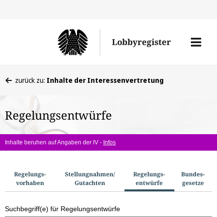
Direkt
Direk
zu
zum
Men
Lobbyregister
den
Inhal
öffne
Sucherge
Sie
zurück zu:
Inhalte der Interessenvertretung
befinden
sich
Regelungsentwürfe
hier:
Inhalte beruhen auf Angaben der IV -
Infos
S
Regelungs­
Stellungnahmen/​
Regelungs­
Bundes­
vorhaben
Gutachten
entwürfe
gesetze
u
c
Suchbegriff(e) für Regelungsentwürfe