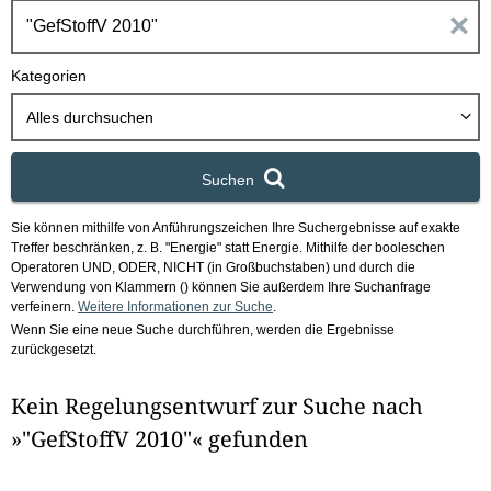
h
E
b
o
i
Kategorien
x
n
Alles durchsuchen
g
Suchen
a
Sie können mithilfe von Anführungszeichen Ihre Suchergebnisse auf exakte
b
Treffer beschränken, z. B. "Energie" statt Energie.
Mithilfe der booleschen
Operatoren UND, ODER, NICHT (in Großbuchstaben) und durch die
e
Verwendung von Klammern () können Sie außerdem Ihre Suchanfrage
verfeinern.
Weitere Informationen zur Suche
.
Wenn Sie eine neue Suche durchführen, werden die Ergebnisse
n
zurückgesetzt.
i
Kein Regelungsentwurf zur Suche nach
m
»"GefStoffV 2010"« gefunden
F