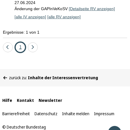
27.06.2024
Änderung der GAPInVeKoSV
[Detailseite RV anzeigen]
[alle IV anzeigen]
[alle RV anzeigen]
Ergebnisse: 1 von 1
Eine
Seite
Eine
1
Seite
Seite
zurück
vor
Sie
zurück zu:
Inhalte der Interessenvertretung
befinden
sich
hier:
Interne
Hilfe
Kontakt
Newsletter
Links
Barrierefreiheit
Datenschutz
Inhalte melden
Impressum
© Deutscher Bundestag