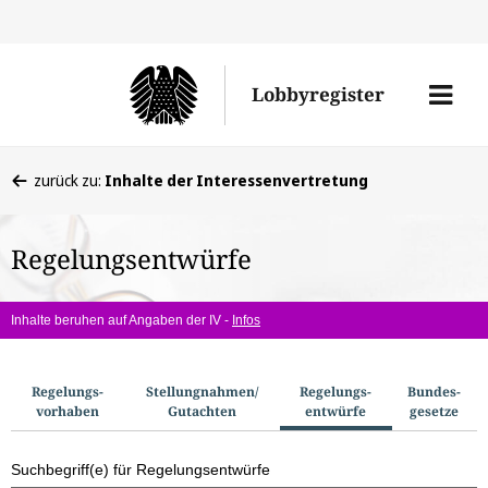
Direkt
Direk
zu
zum
Men
Lobbyregister
den
Inhal
öffne
Sucherge
Sie
zurück zu:
Inhalte der Interessenvertretung
befinden
sich
Regelungsentwürfe
hier:
Inhalte beruhen auf Angaben der IV -
Infos
S
Regelungs­
Stellungnahmen/​
Regelungs­
Bundes­
vorhaben
Gutachten
entwürfe
gesetze
u
c
Suchbegriff(e) für Regelungsentwürfe