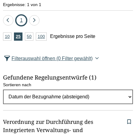
e
Ergebnisse: 1 von 1
l
Eine
Seite
Eine
1
d
Seite
Seite
A
Ergebnisse pro Seite
10
Ergebnisse
25
Ergebnisse
50
Ergebnisse
100
Ergebnisse
zurück
vor
l
n
pro
pro
pro
pro
Seite
Seite
Seite
Seite
z
ö
Filterauswahl öffnen
(0 Filter gewählt)
a
s
h
Gefundene Regelungsentwürfe
(1)
c
l
Sortieren nach
E
h
r
e
g
e
n
b
Verordnung zur Durchführung des
n
Integrierten Verwaltungs- und