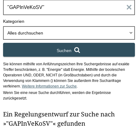
h
E
b
o
i
Kategorien
x
n
Alles durchsuchen
g
Suchen
a
Sie können mithilfe von Anführungszeichen Ihre Suchergebnisse auf exakte
b
Treffer beschränken, z. B. "Energie" statt Energie.
Mithilfe der booleschen
Operatoren UND, ODER, NICHT (in Großbuchstaben) und durch die
e
Verwendung von Klammern () können Sie außerdem Ihre Suchanfrage
verfeinern.
Weitere Informationen zur Suche
.
Wenn Sie eine neue Suche durchführen, werden die Ergebnisse
n
zurückgesetzt.
i
Ein Regelungsentwurf zur Suche nach
m
»"GAPInVeKoSV"« gefunden
F