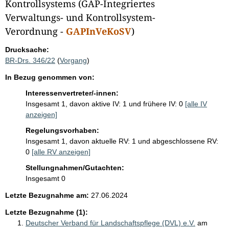
i
Kontrollsystems (GAP-Integriertes
Verwaltungs- und Kontrollsystem-
s
Verordnung -
GAPInVeKoSV
)
s
e
Drucksache:
p
BR-Drs. 346/22
(
Vorgang
)
r
In Bezug genommen von:
o
Interessenvertreter/-innen:
S
Insgesamt 1, davon aktive IV: 1 und frühere IV: 0
[alle IV
anzeigen]
e
i
Regelungsvorhaben:
Insgesamt 1, davon aktuelle RV: 1 und abgeschlossene RV:
t
0
[alle RV anzeigen]
e
Stellungnahmen/Gutachten:
Insgesamt 0
Letzte Bezugnahme am:
27.06.2024
Letzte Bezugnahme (1):
Deutscher Verband für Landschaftspflege (DVL) e.V.
am