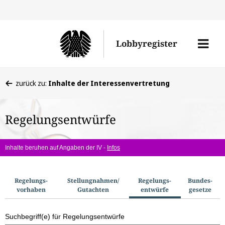
Direkt
Direk
zu
zum
Men
Lobbyregister
den
Inhal
öffne
Sucherge
Sie
zurück zu:
Inhalte der Interessenvertretung
befinden
sich
Regelungsentwürfe
hier:
Inhalte beruhen auf Angaben der IV -
Infos
S
Regelungs­
Stellungnahmen/​
Regelungs­
Bundes­
vorhaben
Gutachten
entwürfe
gesetze
u
c
Suchbegriff(e) für Regelungsentwürfe