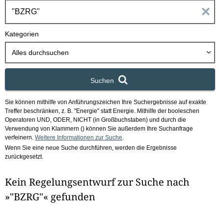
h
E
b
o
i
Kategorien
x
n
Alles durchsuchen
g
Suchen
a
Sie können mithilfe von Anführungszeichen Ihre Suchergebnisse auf exakte
b
Treffer beschränken, z. B. "Energie" statt Energie.
Mithilfe der booleschen
Operatoren UND, ODER, NICHT (in Großbuchstaben) und durch die
e
Verwendung von Klammern () können Sie außerdem Ihre Suchanfrage
verfeinern.
Weitere Informationen zur Suche
.
Wenn Sie eine neue Suche durchführen, werden die Ergebnisse
n
zurückgesetzt.
i
Kein Regelungsentwurf zur Suche nach
m
»"BZRG"« gefunden
F