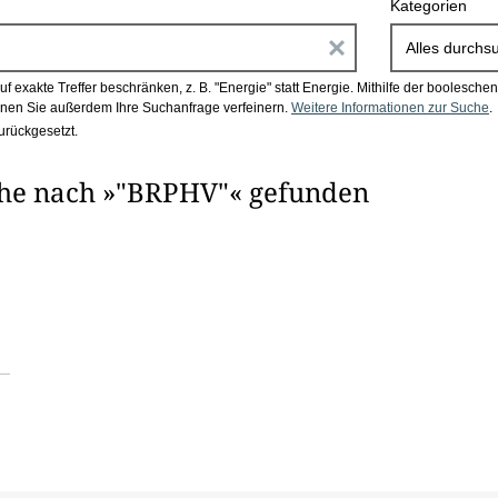
Kategorien
E
Alles durchs
i
 exakte Treffer beschränken, z. B. "Energie" statt Energie.
Mithilfe der boolesch
en Sie außerdem Ihre Suchanfrage verfeinern.
Weitere Informationen zur Suche
.
n
urückgesetzt.
g
che nach »"BRPHV"« gefunden
a
b
e
n
i
m
F
e