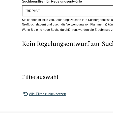
Suchbegriff(e) für Regelungsentwürfe
c
h
Sie können mithilfe von Anführungszeichen Ihre Suchergebnisse auf
b
Großbuchstaben) und durch die Verwendung von Klammern () könn
Wenn Sie eine neue Suche durchführen, werden die Ergebnisse z
o
Kein Regelungsentwurf zur Su
x
Filterauswahl
Alle Filter zurücksetzen