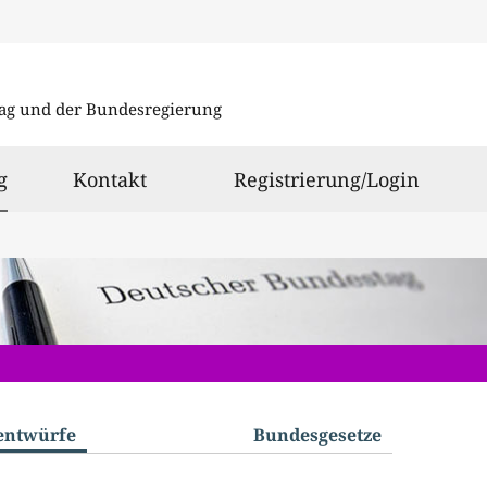
Direkt
Direkt
zu
zum
ag und der Bundesregierung
den
Inhalt
Suchergeb
ausgewählt
g
Kontakt
Registrierung/Login
­entwürfe
Bundes­gesetze