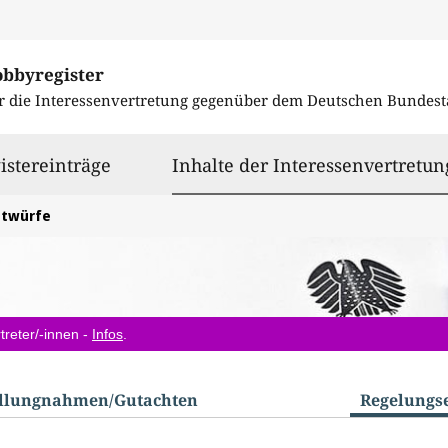
obbyregister
r die Interessenvertretung gegenüber dem
Deutschen Bundest
istereinträge
Inhalte der Interessenvertretun
ntwürfe
treter/-innen -
Infos
.
ellungnahmen/​Gutachten
Regelungs