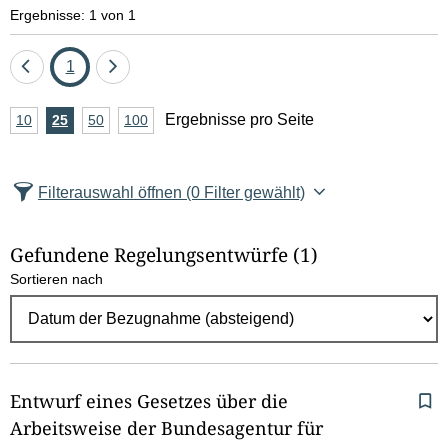
e
Ergebnisse: 1 von 1
l
Eine
Seite
Eine
1
d
Seite
Seite
A
Ergebnisse pro Seite
10
Ergebnisse
25
Ergebnisse
50
Ergebnisse
100
Ergebnisse
zurück
vor
l
n
pro
pro
pro
pro
Seite
Seite
Seite
Seite
z
ö
Filterauswahl öffnen
(0 Filter gewählt)
a
s
h
Gefundene Regelungsentwürfe
(1)
c
l
Sortieren nach
E
h
r
e
g
e
n
b
Entwurf eines Gesetzes über die
n
Arbeitsweise der Bundesagentur für