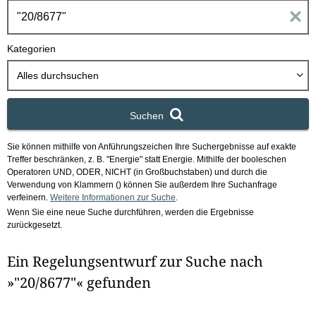
h
E
b
o
i
Kategorien
x
n
Alles durchsuchen
g
Suchen
a
Sie können mithilfe von Anführungszeichen Ihre Suchergebnisse auf exakte
b
Treffer beschränken, z. B. "Energie" statt Energie.
Mithilfe der booleschen
Operatoren UND, ODER, NICHT (in Großbuchstaben) und durch die
e
Verwendung von Klammern () können Sie außerdem Ihre Suchanfrage
verfeinern.
Weitere Informationen zur Suche
.
Wenn Sie eine neue Suche durchführen, werden die Ergebnisse
n
zurückgesetzt.
i
Ein Regelungsentwurf zur Suche nach
m
»"20/8677"« gefunden
F