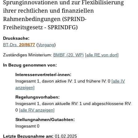
i
Sprunginnovationen und zur Flexibilisierung
ihrer rechtlichen und finanziellen
s
Rahmenbedingungen (SPRIND-
s
Freiheitsgesetz - SPRINDFG)
e
p
Drucksache:
r
BT-Drs.
20/8677
(
Vorgang
)
o
Zuständiges Ministerium:
BMBF (20. WP)
[alle RE von dort]
S
In Bezug genommen von:
e
Interessenvertreter/-innen:
i
Insgesamt 1, davon aktive IV: 1 und frühere IV: 0
[alle IV
t
anzeigen]
e
Regelungsvorhaben:
Insgesamt 1, davon aktuelle RV: 1 und abgeschlossene RV:
0
[alle RV anzeigen]
Stellungnahmen/Gutachten:
Insgesamt 0
Letzte Bezugnahme am:
01.02.2025