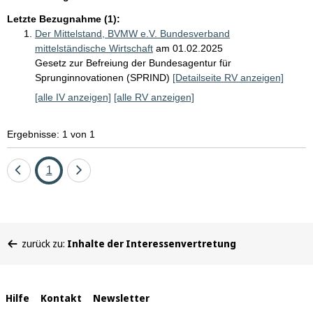
Letzte Bezugnahme (1):
Der Mittelstand, BVMW e.V. Bundesverband
mittelständische Wirtschaft
am 01.02.2025
Gesetz zur Befreiung der Bundesagentur für
Sprunginnovationen (SPRIND)
[Detailseite RV anzeigen]
[alle IV anzeigen]
[alle RV anzeigen]
Ergebnisse: 1 von 1
Eine
Seite
Eine
1
Seite
Seite
zurück
vor
Sie
zurück zu:
Inhalte der Interessenvertretung
befinden
sich
hier:
Interne
Hilfe
Kontakt
Newsletter