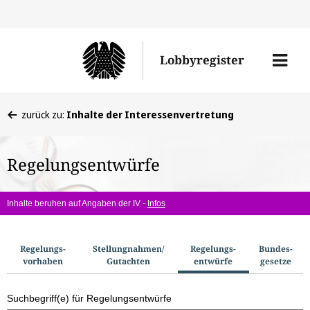
Direkt
Direk
zu
zum
Men
Lobbyregister
den
Inhal
öffne
Sucherge
Sie
zurück zu:
Inhalte der Interessenvertretung
befinden
sich
Regelungsentwürfe
hier:
Inhalte beruhen auf Angaben der IV -
Infos
S
Regelungs­
Stellungnahmen/​
Regelungs­
Bundes­
vorhaben
Gutachten
entwürfe
gesetze
u
c
Suchbegriff(e) für Regelungsentwürfe