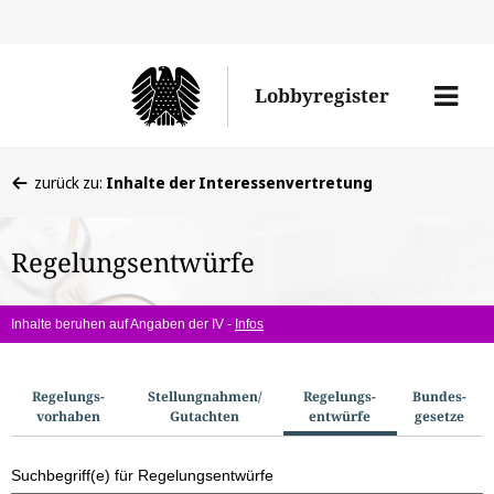
Direkt
Direk
zu
zum
Men
Lobbyregister
den
Inhal
öffne
Sucherge
Sie
zurück zu:
Inhalte der Interessenvertretung
befinden
sich
Regelungsentwürfe
hier:
Inhalte beruhen auf Angaben der IV -
Infos
S
Regelungs­
Stellungnahmen/​
Regelungs­
Bundes­
vorhaben
Gutachten
entwürfe
gesetze
u
c
Suchbegriff(e) für Regelungsentwürfe