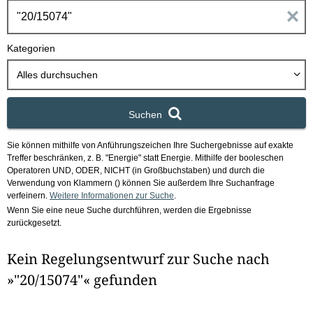
h
E
b
o
i
Kategorien
x
n
Alles durchsuchen
g
Suchen
a
Sie können mithilfe von Anführungszeichen Ihre Suchergebnisse auf exakte
b
Treffer beschränken, z. B. "Energie" statt Energie.
Mithilfe der booleschen
Operatoren UND, ODER, NICHT (in Großbuchstaben) und durch die
e
Verwendung von Klammern () können Sie außerdem Ihre Suchanfrage
verfeinern.
Weitere Informationen zur Suche
.
Wenn Sie eine neue Suche durchführen, werden die Ergebnisse
n
zurückgesetzt.
i
Kein Regelungsentwurf zur Suche nach
m
»"20/15074"« gefunden
F