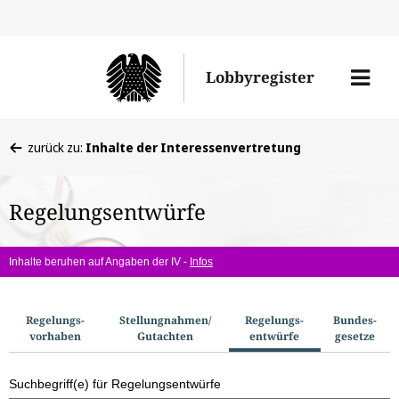
Direkt
Direk
zu
zum
Men
Lobbyregister
den
Inhal
öffne
Sucherge
Sie
zurück zu:
Inhalte der Interessenvertretung
befinden
sich
Regelungsentwürfe
hier:
Inhalte beruhen auf Angaben der IV -
Infos
S
Regelungs­
Stellungnahmen/​
Regelungs­
Bundes­
vorhaben
Gutachten
entwürfe
gesetze
u
c
Suchbegriff(e) für Regelungsentwürfe