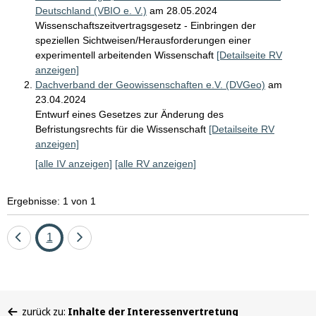
Deutschland (VBIO e. V.)
am 28.05.2024
Wissenschaftszeitvertragsgesetz - Einbringen der
speziellen Sichtweisen/Herausforderungen einer
experimentell arbeitenden Wissenschaft
[Detailseite RV
anzeigen]
Dachverband der Geowissenschaften e.V. (DVGeo)
am
23.04.2024
Entwurf eines Gesetzes zur Änderung des
Befristungsrechts für die Wissenschaft
[Detailseite RV
anzeigen]
[alle IV anzeigen]
[alle RV anzeigen]
Ergebnisse: 1 von 1
Eine
Seite
Eine
1
Seite
Seite
zurück
vor
Sie
zurück zu:
Inhalte der Interessenvertretung