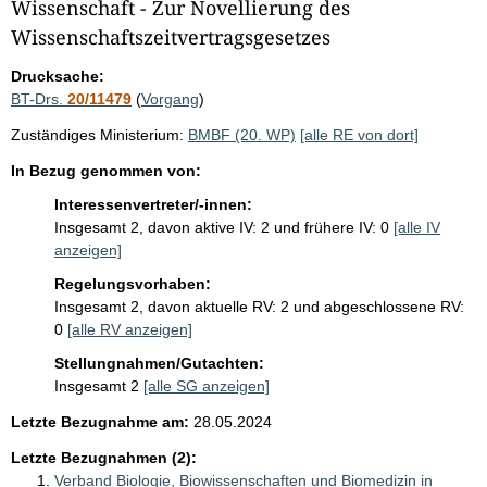
i
Wissenschaft - Zur Novellierung des
Wissenschaftszeitvertragsgesetzes
s
s
Drucksache:
e
BT-Drs.
20/11479
(
Vorgang
)
p
Zuständiges Ministerium:
BMBF (20. WP)
[alle RE von dort]
r
In Bezug genommen von:
o
Interessenvertreter/-innen:
S
Insgesamt 2, davon aktive IV: 2 und frühere IV: 0
[alle IV
e
anzeigen]
i
Regelungsvorhaben:
Insgesamt 2, davon aktuelle RV: 2 und abgeschlossene RV:
t
0
[alle RV anzeigen]
e
Stellungnahmen/Gutachten:
Insgesamt 2
[alle SG anzeigen]
Letzte Bezugnahme am:
28.05.2024
Letzte Bezugnahmen (2):
Verband Biologie, Biowissenschaften und Biomedizin in