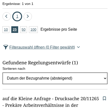
e
Ergebnisse: 1 von 1
l
Eine
Seite
Eine
1
d
Seite
Seite
A
Ergebnisse pro Seite
10
Ergebnisse
25
Ergebnisse
50
Ergebnisse
100
Ergebnisse
zurück
vor
l
n
pro
pro
pro
pro
Seite
Seite
Seite
Seite
z
ö
Filterauswahl öffnen
(0 Filter gewählt)
a
s
h
Gefundene Regelungsentwürfe
(1)
c
l
Sortieren nach
E
h
r
e
g
e
n
b
auf die Kleine Anfrage - Drucksache 20/11265
n
- Prekäre Arbeitsverhältnisse in der