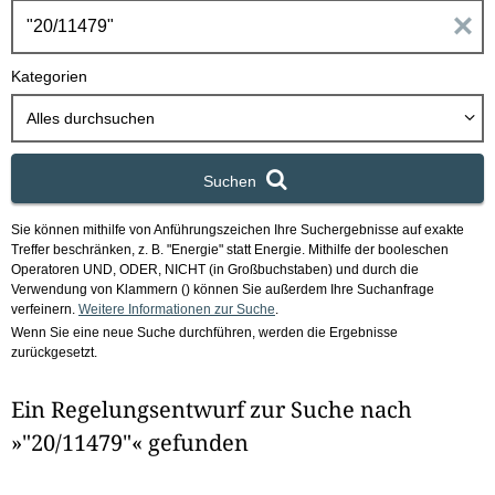
h
E
b
o
i
Kategorien
x
n
Alles durchsuchen
g
Suchen
a
Sie können mithilfe von Anführungszeichen Ihre Suchergebnisse auf exakte
b
Treffer beschränken, z. B. "Energie" statt Energie.
Mithilfe der booleschen
Operatoren UND, ODER, NICHT (in Großbuchstaben) und durch die
e
Verwendung von Klammern () können Sie außerdem Ihre Suchanfrage
verfeinern.
Weitere Informationen zur Suche
.
Wenn Sie eine neue Suche durchführen, werden die Ergebnisse
n
zurückgesetzt.
i
Ein Regelungsentwurf zur Suche nach
m
»"20/11479"« gefunden
F