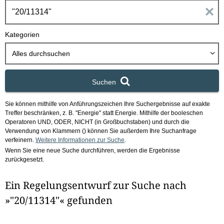
h
E
b
o
i
Kategorien
x
n
Alles durchsuchen
g
Suchen
a
Sie können mithilfe von Anführungszeichen Ihre Suchergebnisse auf exakte
b
Treffer beschränken, z. B. "Energie" statt Energie.
Mithilfe der booleschen
Operatoren UND, ODER, NICHT (in Großbuchstaben) und durch die
e
Verwendung von Klammern () können Sie außerdem Ihre Suchanfrage
verfeinern.
Weitere Informationen zur Suche
.
Wenn Sie eine neue Suche durchführen, werden die Ergebnisse
n
zurückgesetzt.
i
Ein Regelungsentwurf zur Suche nach
m
»"20/11314"« gefunden
F