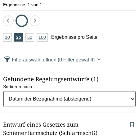
e
Ergebnisse: 1 von 1
l
Eine
Seite
Eine
1
d
Seite
Seite
A
Ergebnisse pro Seite
10
Ergebnisse
25
Ergebnisse
50
Ergebnisse
100
Ergebnisse
zurück
vor
l
n
pro
pro
pro
pro
Seite
Seite
Seite
Seite
z
ö
Filterauswahl öffnen
(0 Filter gewählt)
a
s
h
Gefundene Regelungsentwürfe
(1)
c
l
Sortieren nach
E
h
r
e
g
e
n
b
Entwurf eines Gesetzes zum
n
Schienenlärmschutz (SchlärmschG)