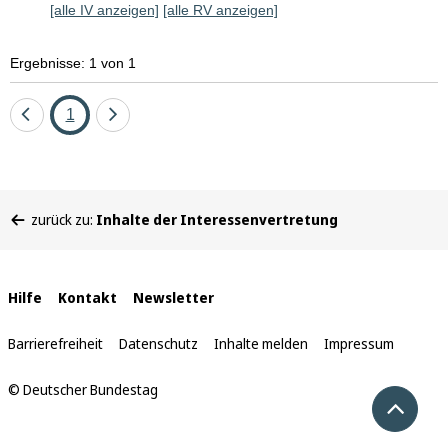
[alle IV anzeigen]
[alle RV anzeigen]
Ergebnisse: 1 von 1
Eine
Seite
Eine
1
Seite
Seite
zurück
vor
Sie
zurück zu:
Inhalte der Interessenvertretung
befinden
sich
hier:
Interne
Hilfe
Kontakt
Newsletter
Links
Barrierefreiheit
Datenschutz
Inhalte melden
Impressum
© Deutscher Bundestag
Nach 