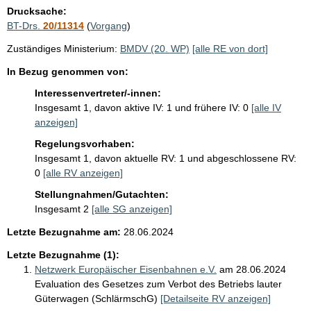
i
Drucksache:
s
BT-Drs.
20/11314
(
Vorgang
)
s
Zuständiges Ministerium:
BMDV (20. WP)
[alle RE von dort]
e
In Bezug genommen von:
p
Interessenvertreter/-innen:
r
Insgesamt 1, davon aktive IV: 1 und frühere IV: 0
[alle IV
o
anzeigen]
S
Regelungsvorhaben:
e
Insgesamt 1, davon aktuelle RV: 1 und abgeschlossene RV:
0
[alle RV anzeigen]
i
Stellungnahmen/Gutachten:
t
Insgesamt 2
[alle SG anzeigen]
e
Letzte Bezugnahme am:
28.06.2024
Letzte Bezugnahme (1):
Netzwerk Europäischer Eisenbahnen e.V.
am 28.06.2024
Evaluation des Gesetzes zum Verbot des Betriebs lauter
Güterwagen (SchlärmschG)
[Detailseite RV anzeigen]