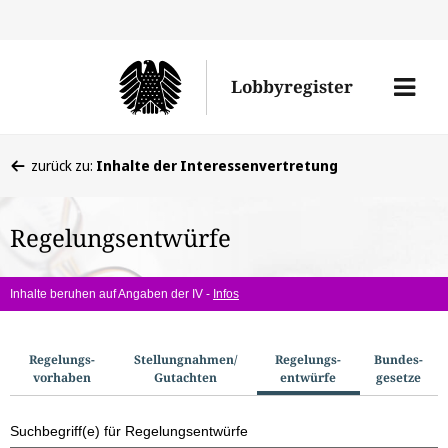
Direkt
Direk
zu
zum
Men
Lobbyregister
den
Inhal
öffne
Sucherge
Sie
zurück zu:
Inhalte der Interessenvertretung
befinden
sich
Regelungsentwürfe
hier:
Inhalte beruhen auf Angaben der IV -
Infos
S
Regelungs­
Stellungnahmen/​
Regelungs­
Bundes­
vorhaben
Gutachten
entwürfe
gesetze
u
c
Suchbegriff(e) für Regelungsentwürfe