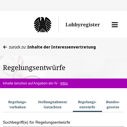
Direkt
Direk
zu
zum
Men
Lobbyregister
den
Inhal
öffne
Sucherge
Sie
zurück zu:
Inhalte der Interessenvertretung
befinden
sich
Regelungsentwürfe
hier:
Inhalte beruhen auf Angaben der IV -
Infos
S
Regelungs­
Stellungnahmen/​
Regelungs­
Bundes­
vorhaben
Gutachten
entwürfe
gesetze
u
c
Suchbegriff(e) für Regelungsentwürfe