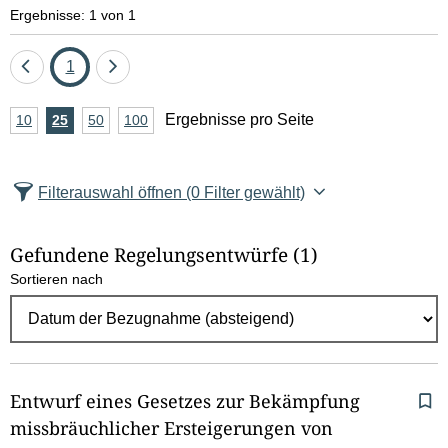
e
Ergebnisse: 1 von 1
l
Eine
Seite
Eine
1
d
Seite
Seite
A
Ergebnisse pro Seite
10
Ergebnisse
25
Ergebnisse
50
Ergebnisse
100
Ergebnisse
zurück
vor
l
n
pro
pro
pro
pro
Seite
Seite
Seite
Seite
z
ö
Filterauswahl öffnen
(0 Filter gewählt)
a
s
h
Gefundene Regelungsentwürfe
(1)
c
l
Sortieren nach
E
h
r
e
g
e
n
b
Entwurf eines Gesetzes zur Bekämpfung
n
missbräuchlicher Ersteigerungen von