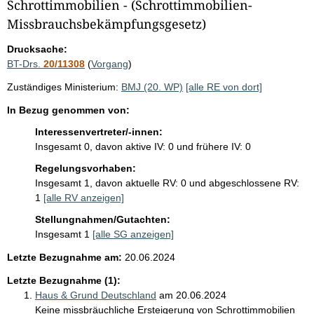
i
Schrottimmobilien - (Schrottimmobilien-
Missbrauchsbekämpfungsgesetz)
s
s
Drucksache:
e
BT-Drs.
20/11308
(
Vorgang
)
p
Zuständiges Ministerium:
BMJ (20. WP)
[alle RE von dort]
r
In Bezug genommen von:
o
Interessenvertreter/-innen:
S
Insgesamt 0, davon aktive IV: 0 und frühere IV: 0
e
Regelungsvorhaben:
i
Insgesamt 1, davon aktuelle RV: 0 und abgeschlossene RV:
1
[alle RV anzeigen]
t
e
Stellungnahmen/Gutachten:
Insgesamt 1
[alle SG anzeigen]
Letzte Bezugnahme am:
20.06.2024
Letzte Bezugnahme (1):
Haus & Grund Deutschland
am 20.06.2024
Keine missbräuchliche Ersteigerung von Schrottimmobilien