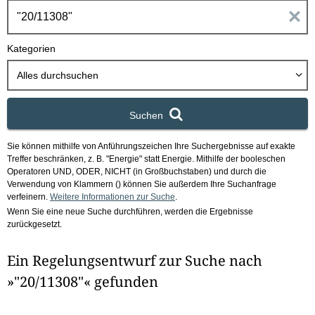
h
E
b
o
i
Kategorien
x
n
Alles durchsuchen
g
Suchen
a
Sie können mithilfe von Anführungszeichen Ihre Suchergebnisse auf exakte
b
Treffer beschränken, z. B. "Energie" statt Energie.
Mithilfe der booleschen
Operatoren UND, ODER, NICHT (in Großbuchstaben) und durch die
e
Verwendung von Klammern () können Sie außerdem Ihre Suchanfrage
verfeinern.
Weitere Informationen zur Suche
.
Wenn Sie eine neue Suche durchführen, werden die Ergebnisse
n
zurückgesetzt.
i
Ein Regelungsentwurf zur Suche nach
m
»"20/11308"« gefunden
F