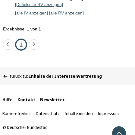
[Detailseite RV anzeigen]
[alle IV anzeigen]
[alle RV anzeigen]
Ergebnisse: 1 von 1
Eine
Seite
Eine
1
Seite
Seite
zurück
vor
Sie
zurück zu:
Inhalte der Interessenvertretung
befinden
sich
hier:
Interne
Hilfe
Kontakt
Newsletter
Links
Barrierefreiheit
Datenschutz
Inhalte melden
Impressum
© Deutscher Bundestag
Nach 