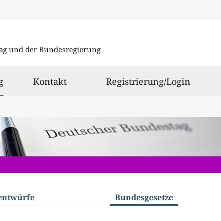
Direkt
Direkt
zu
zum
ag und der Bundesregierung
den
Inhalt
Suchergeb
ausgewählt
g
Kontakt
Registrierung/Login
­entwürfe
Bundes­gesetze