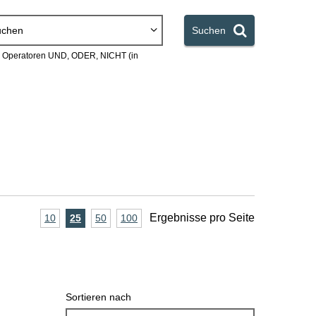
uchen
Suchen
en Operatoren UND, ODER, NICHT (in
A
Ergebnisse pro Seite
10
Ergebnisse
25
Ergebnisse
50
Ergebnisse
100
Ergebnisse
pro
pro
pro
pro
n
Seite
Seite
Seite
Seite
z
a
Sortieren nach
h