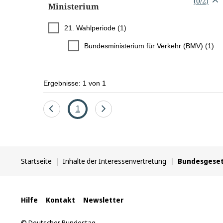
(
0
/
2
)
Ministerium
21. Wahlperiode (1)
Bundesministerium für Verkehr (BMV) (1)
Ergebnisse: 1 von 1
Eine
Seite
Eine
1
Seite
Seite
zurück
vor
Sie
Startseite
Inhalte der Interessenvertretung
Bundesgese
befinden
sich
hier:
Interne
Hilfe
Kontakt
Newsletter
Links
© Deutscher Bundestag