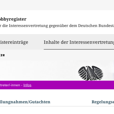
obbyregister
r die Interessenvertretung gegenüber dem
Deutschen Bundest
istereinträge
Inhalte der Interessenvertretun
tze
treter/-innen -
Infos
.
ellungnahmen/​Gutachten
Regelungs