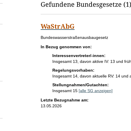
l
Gefundene Bundesgesetze
(1
d
l
WaStrAbG
ö
G
Bundeswasserstraßenausbaugesetz
s
e
In Bezug genommen von:
s
c
e
Interessenvertreter/-innen:
h
t
Insgesamt 13, davon aktive IV: 13 und früh
z
Regelungsvorhaben:
e
e
Insgesamt 14, davon aktuelle RV: 14 und
s
n
t
Stellungnahmen/Gutachten:
i
Insgesamt 15
[alle SG anzeigen]
t
Letzte Bezugnahme am:
e
13.05.2026
l
: