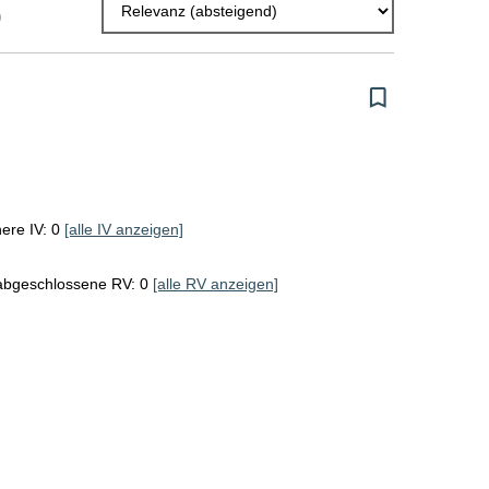
)
l
E
r
g
e
b
ere IV: 0
[alle IV anzeigen]
n
i
 abgeschlossene RV: 0
[alle RV anzeigen]
s
s
e
p
r