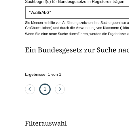
Suchbegriff(e) für Bundesgesetze in Registereinträgen
c
h
Sie können mithilfe von Anführungszeichen Ihre Suchergebnisse auf
b
Großbuchstaben) und durch die Verwendung von Klammern () könn
Wenn Sie eine neue Suche durchführen, werden die Ergebnisse z
o
Ein Bundesgesetz zur Suche n
x
Ergebnisse: 1 von 1
Eine
Seite
Eine
1
Seite
Seite
zurück
vor
Filterauswahl