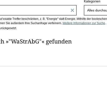
Kategorien
E
Alles durchs
i
 exakte Treffer beschränken, z. B. "Energie" statt Energie.
Mithilfe der boolesch
en Sie außerdem Ihre Suchanfrage verfeinern.
Weitere Informationen zur Suche
.
n
urückgesetzt.
g
ach »"WaStrAbG"« gefunden
a
b
e
n
i
m
F
e