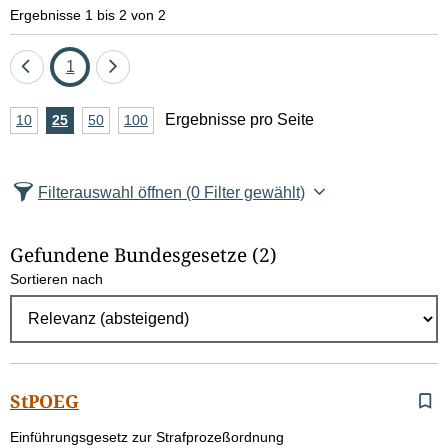
e
Ergebnisse 1 bis 2 von 2
l
Eine
Seite
Eine
1
d
Seite
Seite
A
Ergebnisse pro Seite
10
Ergebnisse
25
Ergebnisse
50
Ergebnisse
100
Ergebnisse
zurück
vor
l
n
pro
pro
pro
pro
Seite
Seite
Seite
Seite
z
ö
Filterauswahl öffnen
(0 Filter gewählt)
a
s
h
Gefundene Bundesgesetze
(2)
c
l
Sortieren nach
E
h
r
e
g
e
n
b
StPOEG
n
G
Einführungsgesetz zur Strafprozeßordnung