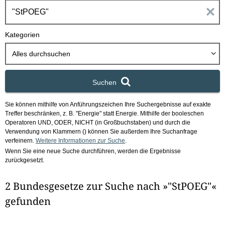
h
E
b
o
i
Kategorien
x
n
Alles durchsuchen
g
Suchen
a
Sie können mithilfe von Anführungszeichen Ihre Suchergebnisse auf exakte
b
Treffer beschränken, z. B. "Energie" statt Energie.
Mithilfe der booleschen
Operatoren UND, ODER, NICHT (in Großbuchstaben) und durch die
e
Verwendung von Klammern () können Sie außerdem Ihre Suchanfrage
verfeinern.
Weitere Informationen zur Suche
.
Wenn Sie eine neue Suche durchführen, werden die Ergebnisse
n
zurückgesetzt.
i
2 Bundesgesetze zur Suche nach »"StPOEG"«
m
gefunden
F