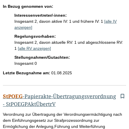
i
e
In Bezug genommen von:
s
s
e
Interessenvertreter/-innen:
s
t
Insgesamt 2, davon aktive IV: 1 und frühere IV: 1
[alle IV
e
z
anzeigen]
e
p
Regelungsvorhaben:
s
r
Insgesamt 2, davon aktuelle RV: 1 und abgeschlossene RV:
t
1
[alle RV anzeigen]
o
i
t
S
Stellungnahmen/Gutachten:
e
Insgesamt 0
e
l
Letzte Bezugnahme am:
01.08.2025
i
:
t
e
StPOEG
-Papierakte-Übertragungsverordnung
-
StPOEGPAktÜbertrV
G
Verordnung zur Übertragung der Verordnungsermächtigung nach
e
dem Einführungsgesetz zur Strafprozessordnung zur
s
Ermöglichung der Anlegung,Führung und Weiterführung