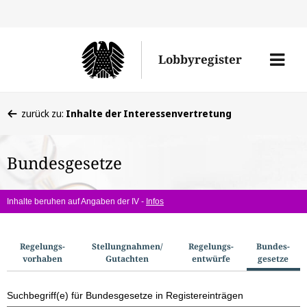
Direkt
Direk
zu
zum
Men
Lobbyregister
den
Inhal
öffne
Sucherge
Sie
zurück zu:
Inhalte der Interessenvertretung
befinden
sich
Bundesgesetze
hier:
Inhalte beruhen auf Angaben der IV -
Infos
S
Regelungs­
Stellungnahmen/​
Regelungs­
Bundes­
vorhaben
Gutachten
entwürfe
gesetze
u
c
Suchbegriff(e) für Bundesgesetze in Registereinträgen