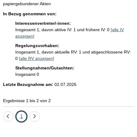
e
papiergebundener Akten
t
In Bezug genommen von:
z
e
Interessenvertreter/-innen:
s
Insgesamt 1, davon aktive IV: 1 und frühere IV: 0
[alle IV
t
anzeigen]
i
Regelungsvorhaben:
t
Insgesamt 1, davon aktuelle RV: 1 und abgeschlossene RV:
e
0
[alle RV anzeigen]
l
:
Stellungnahmen/Gutachten:
Insgesamt 0
Letzte Bezugnahme am:
02.07.2026
Ergebnisse 1 bis 2 von 2
Eine
Seite
Eine
1
Seite
Seite
zurück
vor