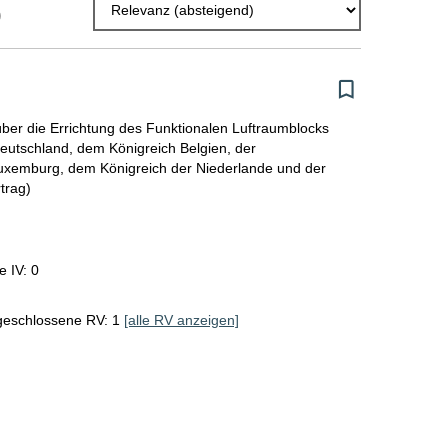
)
l
E
r
g
er die Errichtung des Funktionalen Luftraumblocks
eutschland, dem Königreich Belgien, der
e
xemburg, dem Königreich der Niederlande und der
b
trag)
n
i
e IV: 0
s
s
geschlossene RV: 1
[alle RV anzeigen]
e
p
r