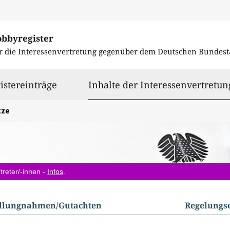
obbyregister
r die Interessenvertretung gegenüber dem
Deutschen Bundest
istereinträge
Inhalte der Interessenvertretun
tze
treter/-innen -
Infos
.
ellungnahmen/​Gutachten
Regelungs