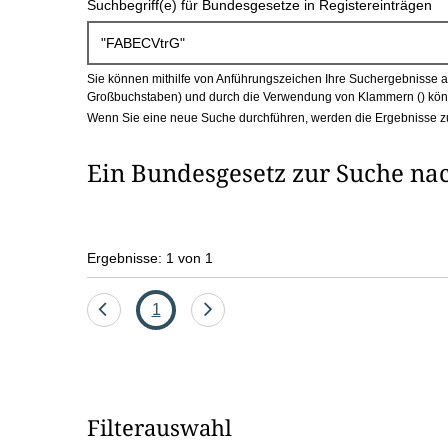
Suchbegriff(e) für Bundesgesetze in Registereinträgen
c
h
Sie können mithilfe von Anführungszeichen Ihre Suchergebnisse auf
b
Großbuchstaben) und durch die Verwendung von Klammern () könn
Wenn Sie eine neue Suche durchführen, werden die Ergebnisse z
o
Ein Bundesgesetz zur Suche na
x
Ergebnisse: 1 von 1
Eine
Seite
Eine
1
Seite
Seite
zurück
vor
Filterauswahl