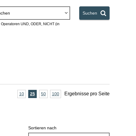
uchen
Suchen
en Operatoren UND, ODER, NICHT (in
A
Ergebnisse pro Seite
10
Ergebnisse
25
Ergebnisse
50
Ergebnisse
100
Ergebnisse
pro
pro
pro
pro
n
Seite
Seite
Seite
Seite
z
a
Sortieren nach
h