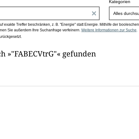
Kategorien
E
Alles durchs
i
 exakte Treffer beschränken, z. B. "Energie" statt Energie.
Mithilfe der boolesch
en Sie außerdem Ihre Suchanfrage verfeinern.
Weitere Informationen zur Suche
.
n
urückgesetzt.
g
ch »"FABECVtrG"« gefunden
a
b
e
n
i
m
F
e