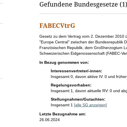
l
Gefundene Bundesgesetze
(1
d
l
FABECVtrG
ö
G
Gesetz zu dem Vertrag vom 2. Dezember 2010 üb
s
e
"Europe Central" zwischen der Bundesrepublik D
s
Französischen Republik, dem Großherzogtum Lu
c
e
Schweizerischen Eidgenossenschaft (FABEC-Ver
h
t
In Bezug genommen von:
z
e
e
Interessenvertreter/-innen:
s
Insgesamt 0, davon aktive IV: 0 und früher
n
t
Regelungsvorhaben:
i
Insgesamt 1, davon aktuelle RV: 0 und ab
t
e
Stellungnahmen/Gutachten:
l
Insgesamt 1
[alle SG anzeigen]
:
Letzte Bezugnahme am:
26.06.2024