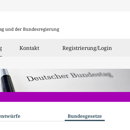
Direkt
Direkt
zu
zum
ag und der Bundesregierung
den
Inhalt
Suchergeb
ausgewählt
g
Kontakt
Registrierung/Login
­entwürfe
Bundes­gesetze