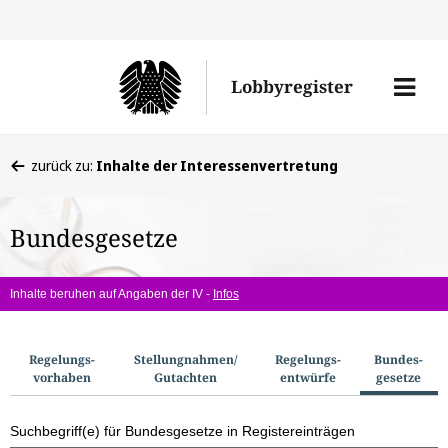
Direkt
Direk
zu
zum
Men
Lobbyregister
den
Inhal
öffne
Sucherge
Sie
zurück zu:
Inhalte der Interessenvertretung
befinden
sich
Bundesgesetze
hier:
Inhalte beruhen auf Angaben der IV -
Infos
S
Regelungs­
Stellungnahmen/​
Regelungs­
Bundes­
vorhaben
Gutachten
entwürfe
gesetze
u
c
Suchbegriff(e) für Bundesgesetze in Registereinträgen