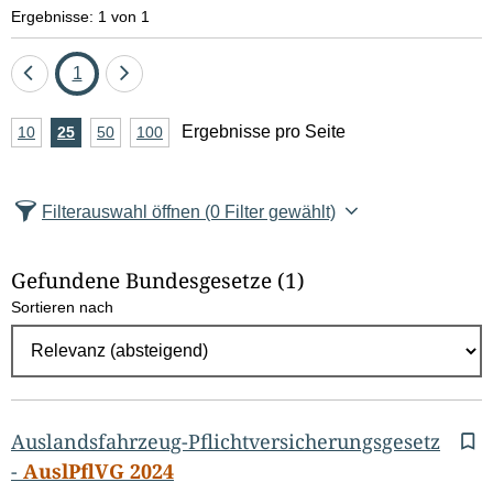
e
Ergebnisse: 1 von 1
l
Eine
Seite
Eine
1
d
Seite
Seite
A
Ergebnisse pro Seite
10
Ergebnisse
25
Ergebnisse
50
Ergebnisse
100
Ergebnisse
zurück
vor
l
n
pro
pro
pro
pro
Seite
Seite
Seite
Seite
z
ö
Filterauswahl öffnen
(0 Filter gewählt)
a
s
h
Gefundene Bundesgesetze
(1)
c
l
Sortieren nach
E
h
r
e
g
e
n
b
Auslandsfahrzeug-Pflichtversicherungsgesetz
n
-
AuslPflVG 2024