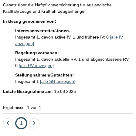
i
G
Gesetz über die Haftpflichtversicherung für ausländische
s
e
Kraftfahrzeuge und Kraftfahrzeuganhänger
s
s
In Bezug genommen von:
e
e
t
Interessenvertreter/-innen:
p
z
Insgesamt 1, davon aktive IV: 1 und frühere IV: 0
[alle IV
e
r
anzeigen]
s
o
Regelungsvorhaben:
t
Insgesamt 1, davon aktuelle RV: 1 und abgeschlossene RV:
S
i
0
[alle RV anzeigen]
t
e
e
Stellungnahmen/Gutachten:
i
l
Insgesamt 1
[alle SG anzeigen]
t
:
Letzte Bezugnahme am:
15.08.2025
e
Ergebnisse: 1 von 1
Eine
Seite
Eine
1
Seite
Seite