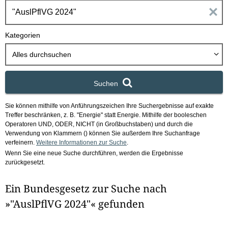
h
E
b
o
i
Kategorien
x
n
Alles durchsuchen
g
Suchen
a
Sie können mithilfe von Anführungszeichen Ihre Suchergebnisse auf exakte
b
Treffer beschränken, z. B. "Energie" statt Energie.
Mithilfe der booleschen
Operatoren UND, ODER, NICHT (in Großbuchstaben) und durch die
e
Verwendung von Klammern () können Sie außerdem Ihre Suchanfrage
verfeinern.
Weitere Informationen zur Suche
.
Wenn Sie eine neue Suche durchführen, werden die Ergebnisse
n
zurückgesetzt.
i
Ein Bundesgesetz zur Suche nach
m
»"AuslPflVG 2024"« gefunden
F