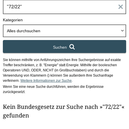
h
E
b
o
i
Kategorien
x
n
Alles durchsuchen
g
Suchen
a
Sie können mithilfe von Anführungszeichen Ihre Suchergebnisse auf exakte
b
Treffer beschränken, z. B. "Energie" statt Energie.
Mithilfe der booleschen
Operatoren UND, ODER, NICHT (in Großbuchstaben) und durch die
e
Verwendung von Klammern () können Sie außerdem Ihre Suchanfrage
verfeinern.
Weitere Informationen zur Suche
.
Wenn Sie eine neue Suche durchführen, werden die Ergebnisse
n
zurückgesetzt.
i
Kein Bundesgesetz zur Suche nach »"72/22"«
m
gefunden
F