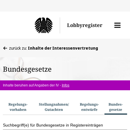
Direkt
Direk
zu
zum
Men
Lobbyregister
den
Inhal
öffne
Sucherge
Sie
zurück zu:
Inhalte der Interessenvertretung
befinden
sich
Bundesgesetze
hier:
Inhalte beruhen auf Angaben der IV -
Infos
S
Regelungs­
Stellungnahmen/​
Regelungs­
Bundes­
vorhaben
Gutachten
entwürfe
gesetze
u
c
Suchbegriff(e) für Bundesgesetze in Registereinträgen