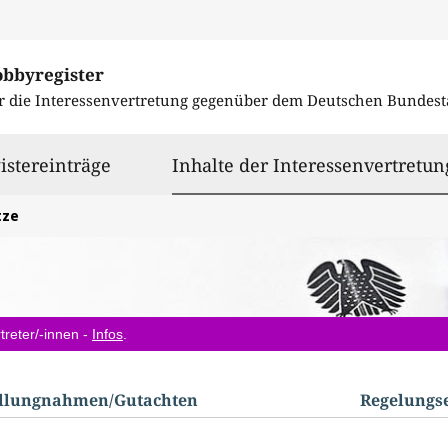
obbyregister
r die Interessenvertretung gegenüber dem
Deutschen Bundest
istereinträge
Inhalte der Interessenvertretun
tze
treter/-innen -
Infos
.
ellungnahmen/​Gutachten
Regelungs