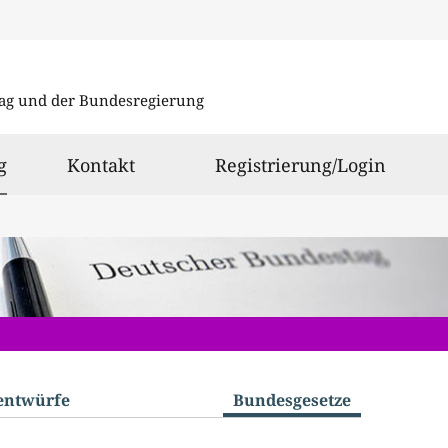
Direkt
Direkt
zu
zum
ag und der Bundesregierung
den
Inhalt
Suchergeb
ausgewählt
g
Kontakt
Registrierung/Login
­entwürfe
Bundes­gesetze