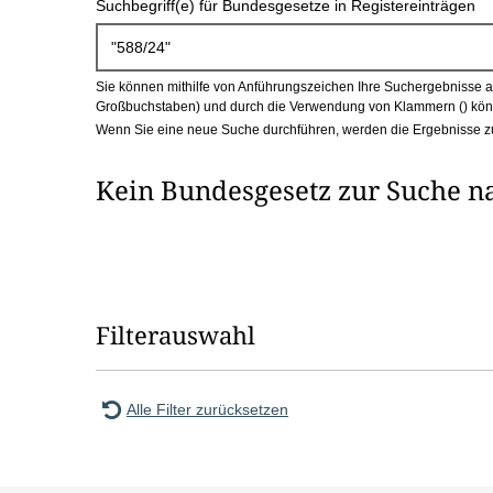
Suchbegriff(e) für Bundesgesetze in Registereinträgen
c
h
Sie können mithilfe von Anführungszeichen Ihre Suchergebnisse auf
b
Großbuchstaben) und durch die Verwendung von Klammern () könn
Wenn Sie eine neue Suche durchführen, werden die Ergebnisse z
o
Kein Bundesgesetz zur Suche n
x
Filterauswahl
Alle Filter zurücksetzen