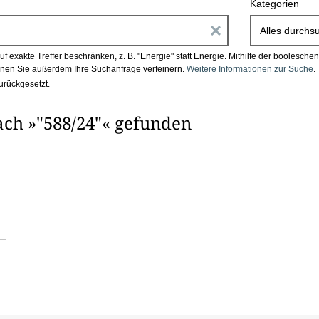
Kategorien
E
Alles durchs
i
 exakte Treffer beschränken, z. B. "Energie" statt Energie.
Mithilfe der boolesch
en Sie außerdem Ihre Suchanfrage verfeinern.
Weitere Informationen zur Suche
.
n
urückgesetzt.
g
ach »"588/24"« gefunden
a
b
e
n
i
m
F
e