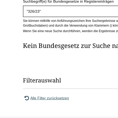
Suchbegriff(e) für Bundesgesetze in Registereinträgen
c
h
Sie können mithilfe von Anführungszeichen Ihre Suchergebnisse auf
b
Großbuchstaben) und durch die Verwendung von Klammern () könn
Wenn Sie eine neue Suche durchführen, werden die Ergebnisse z
o
Kein Bundesgesetz zur Suche n
x
Filterauswahl
Alle Filter zurücksetzen