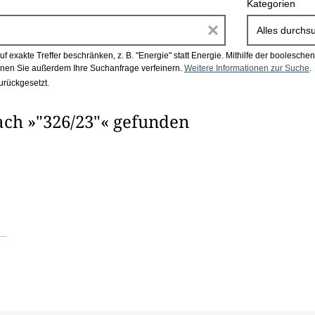
Kategorien
E
Alles durchs
i
 exakte Treffer beschränken, z. B. "Energie" statt Energie.
Mithilfe der boolesch
en Sie außerdem Ihre Suchanfrage verfeinern.
Weitere Informationen zur Suche
.
n
urückgesetzt.
g
ach »"326/23"« gefunden
a
b
e
n
i
m
F
e