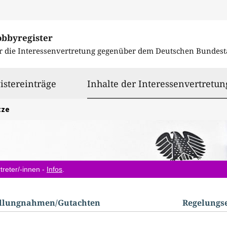
obbyregister
r die Interessenvertretung gegenüber dem
Deutschen Bundest
istereinträge
Inhalte der Interessenvertretun
tze
treter/-innen -
Infos
.
ellungnahmen/​Gutachten
Regelungs