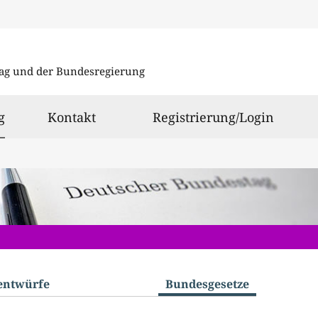
Direkt
Direkt
zu
zum
ag und der Bundesregierung
den
Inhalt
Suchergeb
ausgewählt
g
Kontakt
Registrierung/Login
­entwürfe
Bundes­gesetze