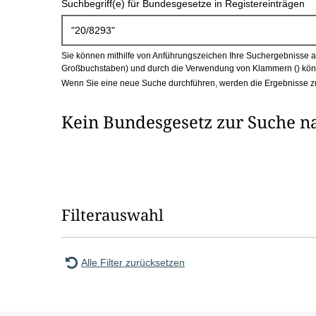
Suchbegriff(e) für Bundesgesetze in Registereinträgen
c
h
Sie können mithilfe von Anführungszeichen Ihre Suchergebnisse auf
b
Großbuchstaben) und durch die Verwendung von Klammern () könn
Wenn Sie eine neue Suche durchführen, werden die Ergebnisse z
o
Kein Bundesgesetz zur Suche n
x
Filterauswahl
Alle Filter zurücksetzen