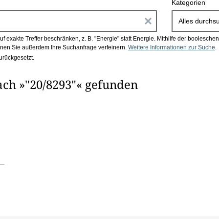
Kategorien
E
Alles durchs
i
 exakte Treffer beschränken, z. B. "Energie" statt Energie.
Mithilfe der boolesch
en Sie außerdem Ihre Suchanfrage verfeinern.
Weitere Informationen zur Suche
.
n
urückgesetzt.
g
ach »"20/8293"« gefunden
a
b
e
n
i
m
F
e