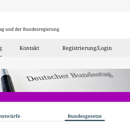
Direkt
Direkt
zu
zum
ag und der Bundesregierung
den
Inhalt
Suchergeb
ausgewählt
g
Kontakt
Registrierung/Login
­entwürfe
Bundes­gesetze