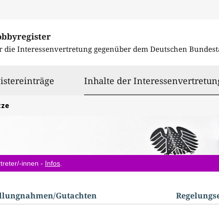
obbyregister
r die Interessenvertretung gegenüber dem
Deutschen Bundest
istereinträge
Inhalte der Interessenvertretun
tze
treter/-innen -
Infos
.
ellungnahmen/​Gutachten
Regelungs