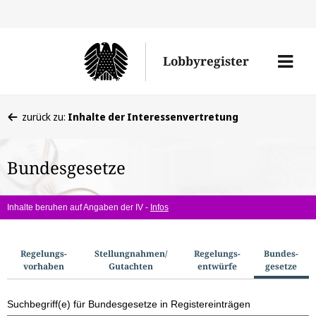
Direkt
Direk
zu
zum
Men
Lobbyregister
den
Inhal
öffne
Sucherge
Sie
zurück zu:
Inhalte der Interessenvertretung
befinden
sich
Bundesgesetze
hier:
Inhalte beruhen auf Angaben der IV -
Infos
S
Regelungs­
Stellungnahmen/​
Regelungs­
Bundes­
vorhaben
Gutachten
entwürfe
gesetze
u
c
Suchbegriff(e) für Bundesgesetze in Registereinträgen