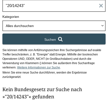
h
E
b
o
i
Kategorien
x
n
Alles durchsuchen
g
Suchen
a
Sie können mithilfe von Anführungszeichen Ihre Suchergebnisse auf exakte
b
Treffer beschränken, z. B. "Energie" statt Energie.
Mithilfe der booleschen
Operatoren UND, ODER, NICHT (in Großbuchstaben) und durch die
e
Verwendung von Klammern () können Sie außerdem Ihre Suchanfrage
verfeinern.
Weitere Informationen zur Suche
.
Wenn Sie eine neue Suche durchführen, werden die Ergebnisse
n
zurückgesetzt.
i
Kein Bundesgesetz zur Suche nach
m
»"20/14243"« gefunden
F