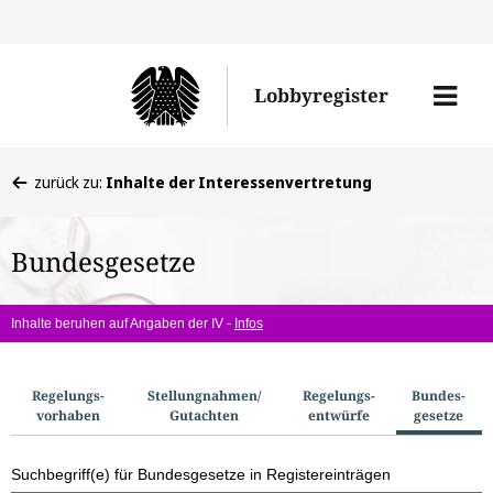
Direkt
Direk
zu
zum
Men
Lobbyregister
den
Inhal
öffne
Sucherge
Sie
zurück zu:
Inhalte der Interessenvertretung
befinden
sich
Bundesgesetze
hier:
Inhalte beruhen auf Angaben der IV -
Infos
S
Regelungs­
Stellungnahmen/​
Regelungs­
Bundes­
vorhaben
Gutachten
entwürfe
gesetze
u
c
Suchbegriff(e) für Bundesgesetze in Registereinträgen