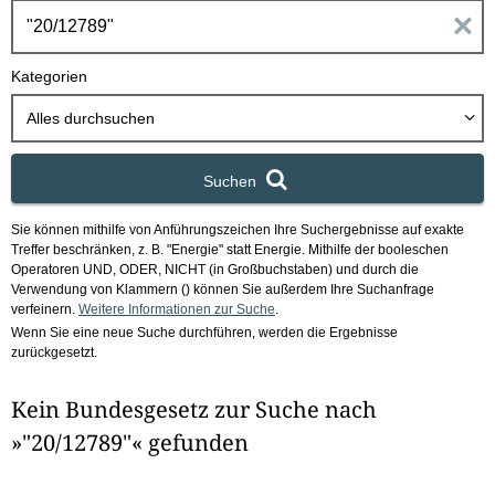
h
E
b
o
i
Kategorien
x
n
Alles durchsuchen
g
Suchen
a
Sie können mithilfe von Anführungszeichen Ihre Suchergebnisse auf exakte
b
Treffer beschränken, z. B. "Energie" statt Energie.
Mithilfe der booleschen
Operatoren UND, ODER, NICHT (in Großbuchstaben) und durch die
e
Verwendung von Klammern () können Sie außerdem Ihre Suchanfrage
verfeinern.
Weitere Informationen zur Suche
.
Wenn Sie eine neue Suche durchführen, werden die Ergebnisse
n
zurückgesetzt.
i
Kein Bundesgesetz zur Suche nach
m
»"20/12789"« gefunden
F