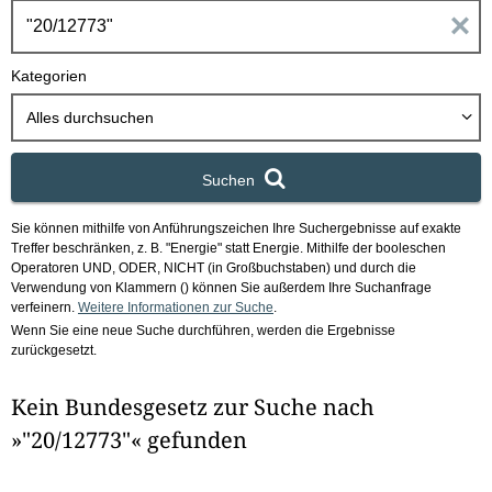
h
E
b
o
i
Kategorien
x
n
Alles durchsuchen
g
Suchen
a
Sie können mithilfe von Anführungszeichen Ihre Suchergebnisse auf exakte
b
Treffer beschränken, z. B. "Energie" statt Energie.
Mithilfe der booleschen
Operatoren UND, ODER, NICHT (in Großbuchstaben) und durch die
e
Verwendung von Klammern () können Sie außerdem Ihre Suchanfrage
verfeinern.
Weitere Informationen zur Suche
.
Wenn Sie eine neue Suche durchführen, werden die Ergebnisse
n
zurückgesetzt.
i
Kein Bundesgesetz zur Suche nach
m
»"20/12773"« gefunden
F