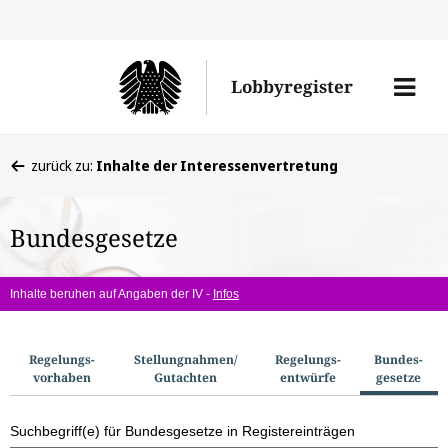
Direkt
Direk
zu
zum
Men
Lobbyregister
den
Inhal
öffne
Sucherge
Sie
zurück zu:
Inhalte der Interessenvertretung
befinden
sich
Bundesgesetze
hier:
Inhalte beruhen auf Angaben der IV -
Infos
S
Regelungs­
Stellungnahmen/​
Regelungs­
Bundes­
vorhaben
Gutachten
entwürfe
gesetze
u
c
Suchbegriff(e) für Bundesgesetze in Registereinträgen