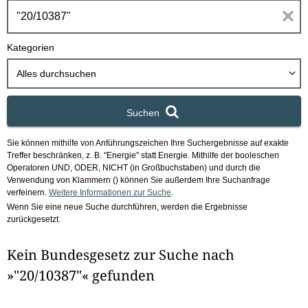
h
E
b
o
i
Kategorien
x
n
Alles durchsuchen
g
Suchen
a
Sie können mithilfe von Anführungszeichen Ihre Suchergebnisse auf exakte
b
Treffer beschränken, z. B. "Energie" statt Energie.
Mithilfe der booleschen
Operatoren UND, ODER, NICHT (in Großbuchstaben) und durch die
e
Verwendung von Klammern () können Sie außerdem Ihre Suchanfrage
verfeinern.
Weitere Informationen zur Suche
.
Wenn Sie eine neue Suche durchführen, werden die Ergebnisse
n
zurückgesetzt.
i
Kein Bundesgesetz zur Suche nach
m
»"20/10387"« gefunden
F