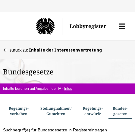
Direkt
Direk
zu
zum
Men
Lobbyregister
den
Inhal
öffne
Sucherge
Sie
zurück zu:
Inhalte der Interessenvertretung
befinden
sich
Bundesgesetze
hier:
Inhalte beruhen auf Angaben der IV -
Infos
S
Regelungs­
Stellungnahmen/​
Regelungs­
Bundes­
vorhaben
Gutachten
entwürfe
gesetze
u
c
Suchbegriff(e) für Bundesgesetze in Registereinträgen