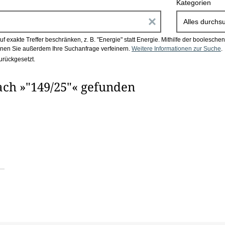
Kategorien
E
Alles durchs
i
 exakte Treffer beschränken, z. B. "Energie" statt Energie.
Mithilfe der boolesch
en Sie außerdem Ihre Suchanfrage verfeinern.
Weitere Informationen zur Suche
.
n
urückgesetzt.
g
ach »"149/25"« gefunden
a
b
e
n
i
m
F
e