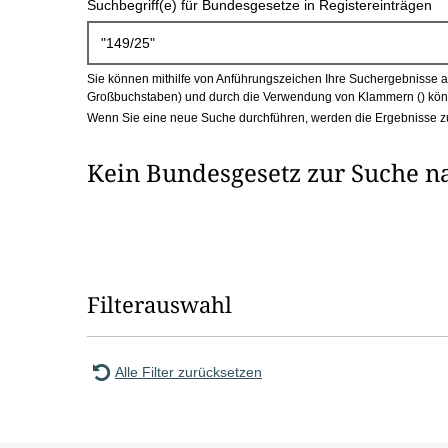
Suchbegriff(e) für Bundesgesetze in Registereinträgen
c
h
Sie können mithilfe von Anführungszeichen Ihre Suchergebnisse auf
b
Großbuchstaben) und durch die Verwendung von Klammern () könn
Wenn Sie eine neue Suche durchführen, werden die Ergebnisse z
o
Kein Bundesgesetz zur Suche n
x
Filterauswahl
Alle Filter zurücksetzen