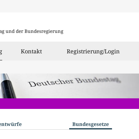
Direkt
Direkt
zu
zum
ag und der Bundesregierung
den
Inhalt
Suchergeb
ausgewählt
g
Kontakt
Registrierung/Login
­entwürfe
Bundes­gesetze