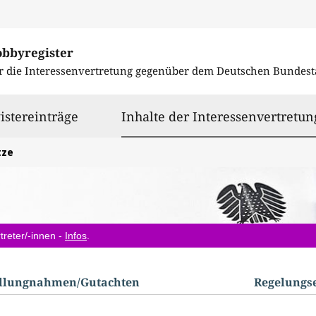
obbyregister
r die Interessenvertretung gegenüber dem
Deutschen Bundest
istereinträge
Inhalte der Interessenvertretun
tze
treter/-innen -
Infos
.
ellungnahmen/​Gutachten
Regelungs