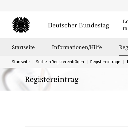
L
fü
Hauptnavigation
Startseite
Informationen/Hilfe
Reg
Sie
Startseite
Suche in Registereinträgen
Registereinträge
D
befinden
Registereintrag
sich
hier: