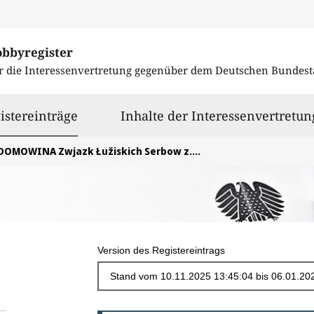
obbyregister
r die Interessenvertretung gegenüber dem
Deutschen Bundest
ausgewählt
istereinträge
Inhalte der Interessenvertretun
OMOWINA Zwjazk Łužiskich Serbow z.t. / Zwězk Łužyskich Serbow z.t. / Bund Lausitzer Sorben e.V.
Version des Registereintrags