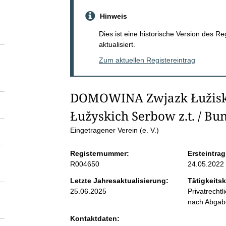
S
Hinweis
e
Dies ist eine historische Version des R
aktualisiert.
i
Zum aktuellen Registereintrag
t
DOMOWINA Zwjazk Łužiskic
e
Łužyskich Serbow z.t. / Bun
n
Eingetragener Verein (e. V.)
Registernummer:
Ersteintrag
i
R004650
24.05.2022
n
Letzte Jahresaktualisierung:
Tätigkeitsk
25.06.2025
Privatrecht
nach Abga
h
Kontaktdaten: