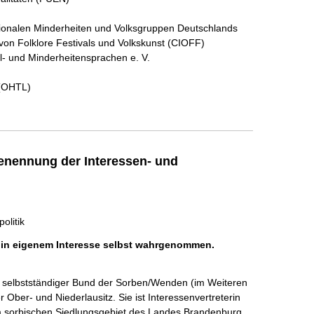
tionalen Minderheiten und Volksgruppen Deutschlands
 von Folklore Festivals und Volkskunst (CIOFF)
- und Minderheitensprachen e. V.
 (OHTL)
enennung der Interessen- und
olitik
h in eigenem Interesse selbst wahrgenommen.
d selbstständiger Bund der Sorben/Wenden (im Weiteren 
ber- und Niederlausitz. Sie ist Interessenvertreterin 
m sorbischen Siedlungsgebiet des Landes Brandenburg 