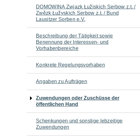
Navigation
DOMOWINA Zwjazk Łužiskich Serbow z.t. /
Zwězk Łužyskich Serbow z.t. / Bund
für
Lausitzer Sorben e.V.
den
Beschreibung der Tätigkeit sowie
Benennung der Interessen- und
Seiteninhalt
Vorhabenbereiche
Konkrete Regelungsvorhaben
Angaben zu Aufträgen
Zuwendungen oder Zuschüsse der
öffentlichen Hand
Schenkungen und sonstige lebzeitige
Zuwendungen