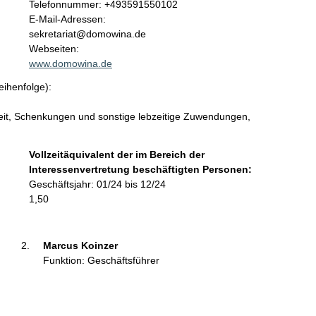
K
Telefonnummer: +493591550102
o
E-Mail-Adressen:
n
sekretariat@domowina.de
t
Webseiten:
a
www.domowina.de
k
eihenfolge):
t
i
keit, Schenkungen und sonstige lebzeitige Zuwendungen,
n
f
o
Vollzeitäquivalent der im Bereich der
r
Interessenvertretung beschäftigten Personen:
m
Geschäftsjahr: 01/24 bis 12/24
a
1,50
t
i
o
Marcus Koinzer 
n
Funktion: Geschäftsführer
e
n
: