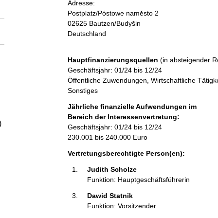
Adresse:
a
Postplatz/Póstowe naměsto
2
02625
Bautzen/Budyšin
l
Deutschland
t
Hauptfinanzierungsquellen
(in absteigender R
Geschäftsjahr: 01/24 bis 12/24
Öffentliche Zuwendungen, Wirtschaftliche Tätig
Sonstiges
Jährliche finanzielle Aufwendungen im
Bereich der Interessenvertretung:
)
Geschäftsjahr: 01/24 bis 12/24
230.001 bis 240.000 Euro
Vertretungsberechtigte Person(en):
Judith Scholze 
Funktion: Hauptgeschäftsführerin
Dawid Statnik 
Funktion: Vorsitzender