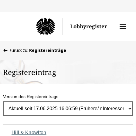
Direk
zum
Men
Lobbyregister
Inhal
öffne
Sie
zurück zu:
Registereinträge
befinden
sich
Registereintrag
hier:
Version des Registereintrags
Navigation
Hill & Knowlton