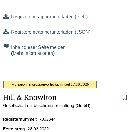
Registereintrag herunterladen (PDF)
Registereintrag herunterladen (JSON)
Inhalt dieser Seite melden
(
Mehr Informationen
)
S
Frühere/-r Interessenvertreter/-in seit
17.06.2025
Hill & Knowlton
e
Gesellschaft mit beschränkter Haftung (GmbH)
i
Registernummer:
R002344
t
Ersteintrag:
28.02.2022