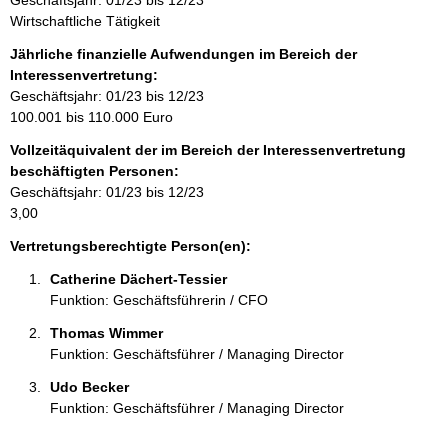
Geschäftsjahr: 01/23 bis 12/23
f
Wirtschaftliche Tätigkeit
o
r
Jährliche finanzielle Aufwendungen im Bereich der
m
Interessenvertretung:
a
Geschäftsjahr: 01/23 bis 12/23
t
100.001 bis 110.000 Euro
i
Vollzeitäquivalent der im Bereich der Interessenvertretung
o
beschäftigten Personen:
n
Geschäftsjahr: 01/23 bis 12/23
e
3,00
n
:
Vertretungsberechtigte Person(en):
Catherine Dächert-Tessier 
Funktion: Geschäftsführerin / CFO
Thomas Wimmer 
Funktion: Geschäftsführer / Managing Director
Udo Becker 
Funktion: Geschäftsführer / Managing Director