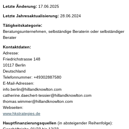
e
Letzte Änderung:
17.06.2025
n
Letzte Jahresaktualisierung:
28.06.2024
i
Tätigkeitskategorie:
Beratungsunternehmen, selbständige Beraterin oder selbständiger
n
Berater
Kontaktdaten:
h
Adresse:
Friedrichstrasse
148
a
10117
Berlin
Deutschland
l
K
Telefonnummer: +49302887580
o
E-Mail-Adressen:
t
n
info.berlin@hillandknowlton.com
t
catherine.daechert-tessier@hillandknowlton.com
a
thomas.wimmer@hillandknowlton.com
k
Webseiten:
t
www.hkstrategies.de
i
Hauptfinanzierungsquellen
(in absteigender Reihenfolge):
n