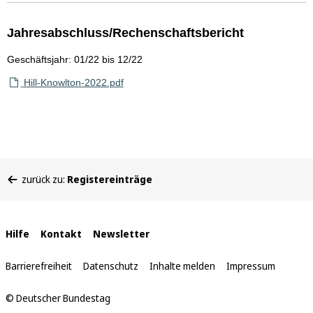
Jahresabschluss/Rechenschaftsbericht
Geschäftsjahr: 01/22 bis 12/22
Hill-Knowlton-2022.pdf
Sie
zurück zu:
Registereinträge
befinden
sich
hier:
Interne
Hilfe
Kontakt
Newsletter
Links
Barrierefreiheit
Datenschutz
Inhalte melden
Impressum
© Deutscher Bundestag