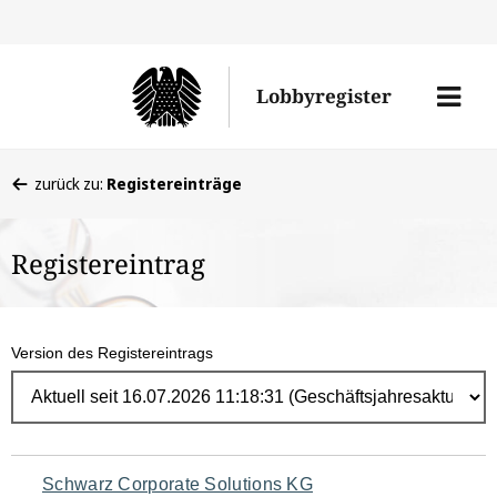
Direk
zum
Men
Lobbyregister
Inhal
öffne
Sie
zurück zu:
Registereinträge
befinden
sich
Registereintrag
hier:
Version des Registereintrags
Navigation
Schwarz Corporate Solutions KG