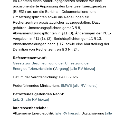
Im Rahmen eines Änderungsgesetzes streben wir eine 
praxisorientierte Anpassung des Energieeffizienzgesetzes 
(EnEfG) an, um die Berichts-, Dokumentations- und 
Umsetzungspflichten sowie die Regelungen für 
Rechenzentren praxistauglicher auszugestalten. Dazu 
gehören Umsetzungspflichten gemäß § 9, 
Abwärmenutzungspflichten in §11 (3), Änderungen der PUE-
Vorgaben in §11 (1), (2), Berichtspflichten gemäß § 13, 
Abwärmemeldungen nach § 17  sowie eine Klarstellung der 
Definition von Rechenzentren § 3 Nr. 24. 
Referentenentwurf:
Gesetz zur Beschleunigung der Umsetzung der
Energieeffizienzrichtlinie
(
Vorgang
)
[alle RV hierzu]
Datum der Veröffentlichung: 04.05.2026
Federführendes Ministerium:
BMWE
[alle RV hierzu]
Betroffenes geltendes Recht:
EnEfG
[alle RV hierzu]
Interessenbereiche:
Allgemeine Energiepolitik
[alle RV hierzu]
;
Digitalisierung
[alle