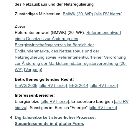
des Netzausbaus und der Netzregulierung
Zuständiges Ministerium:
BMWK (20. WP)
[alle RV hierzu]
Zuvor:
Referentenentwurf (BMWK) (20. WP):
Referentenentwurf
eines Gesetzes zur Änderung des
Energiewirtschaftsgesetzes im Bereich der
Endkundenmärkte, des Netzausbaus und der
Netzregulierung sowie Referentenentwurf einer Verordnung
zur Änderung der Marktstammdatenregisterverordnung (20.
WP)
(
Vorgang
)
Betroffenes geltendes Recht:
EnWG 2005
[alle RV hierzu]
;
EEG 2014
[alle RV hierzu]
Interessenbereiche:
Energienetze
[alle RV hierzu]
;
Erneuerbare Energien
[alle RV
hierzu]
;
Sonstiges im Bereich "Energie"
[alle RV hierzu]
Digitalisierbarkeit steuerlicher Prozesse,
Steuerbescheide in digitaler Form.