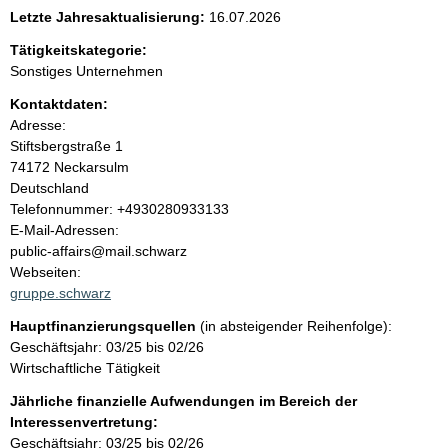
e
Letzte Jahresaktualisierung:
16.07.2026
n
Tätigkeitskategorie:
Sonstiges Unternehmen
i
Kontaktdaten:
Adresse:
n
Stiftsbergstraße
1
74172
Neckarsulm
h
Deutschland
K
Telefonnummer: +4930280933133
a
o
E-Mail-Adressen:
n
public-affairs@mail.schwarz
l
t
Webseiten:
a
gruppe.schwarz
t
k
Hauptfinanzierungsquellen
(in absteigender Reihenfolge):
t
Geschäftsjahr: 03/25 bis 02/26
i
Wirtschaftliche Tätigkeit
n
f
Jährliche finanzielle Aufwendungen im Bereich der
o
Interessenvertretung:
r
Geschäftsjahr: 03/25 bis 02/26