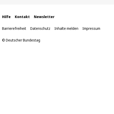
sich
hier:
Interne
Hilfe
Kontakt
Newsletter
Links
Barrierefreiheit
Datenschutz
Inhalte melden
Impressum
© Deutscher Bundestag