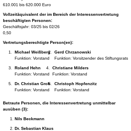
m
610.001 bis 620.000 Euro
a
Vollzeitäquivalent der im Bereich der Interessenvertretung
t
beschäftigten Personen:
i
Geschäftsjahr: 03/25 bis 02/26
o
0,50
n
e
Vertretungsberechtigte Person(en):
n
Michael Weißberg 
Gerd Chrzanowski 
:
Funktion: Vorstand
Funktion: Vorsitzender des Stiftungsrats
Roland Hehn 
Christiane Milders 
Funktion: Vorstand
Funktion: Vorstand
Dr. Christian Groh 
Christoph Hopfenzitz 
Funktion: Vorstand
Funktion: Vorstand
Betraute Personen, die Interessenvertretung unmittelbar
ausüben (3):
Nils Beckmann 
Dr. Sebastian Klaus 