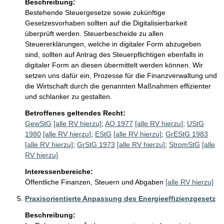
Beschreibung:
Bestehende Steuergesetze sowie zukünftige 
Gesetzesvorhaben sollten auf die Digitalisierbarkeit 
überprüft werden. Steuerbescheide zu allen 
Steuererklärungen, welche in digitaler Form abzugeben 
sind, sollten auf Antrag des Steuerpflichtigen ebenfalls in 
digitaler Form an diesen übermittelt werden können. Wir 
setzen uns dafür ein, Prozesse für die Finanzverwaltung und 
die Wirtschaft durch die genannten Maßnahmen effizienter 
und schlanker zu gestalten.
Betroffenes geltendes Recht:
GewStG
[alle RV hierzu]
;
AO 1977
[alle RV hierzu]
;
UStG
1980
[alle RV hierzu]
;
EStG
[alle RV hierzu]
;
GrEStG 1983
[alle RV hierzu]
;
GrStG 1973
[alle RV hierzu]
;
StromStG
[alle
RV hierzu]
Interessenbereiche:
Öffentliche Finanzen, Steuern und Abgaben
[alle RV hierzu]
Praxisorientierte Anpassung des Energieeffizienzgesetz
Beschreibung: