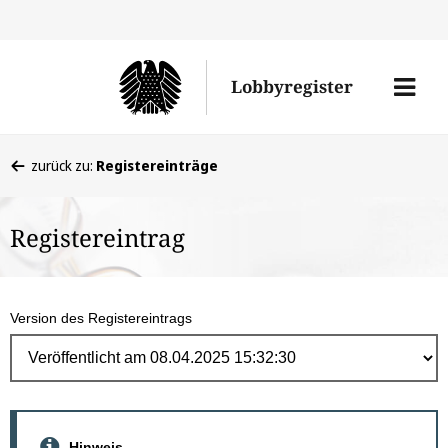
Direk
zum
Men
Lobbyregister
Inhal
öffne
Sie
zurück zu:
Registereinträge
befinden
sich
Registereintrag
hier:
Version des Registereintrags
Hinweis