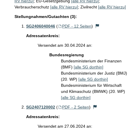
RV hierzu]
;
EU-Gesetzgebung
[alle RV hierzu]
;
Verbraucherschutz
[alle RV hierzu]
;
Zivilrecht
[alle RV hierzu]
Stellungnahmen/Gutachten (3):
SG2406040046
(
PDF - 12 Seiten
)
Adressatenkreis:
Versendet am 30.04.2024 an:
Bundesregierung
Bundesministerium der Finanzen
(BMF)
[alle SG dorthin]
Bundesministerium der Justiz (BMJ)
(20. WP)
[alle SG dorthin]
Bundesministerium für Wirtschaft
und Klimaschutz (BMWK) (20. WP)
[alle SG dorthin]
SG2407120002
(
PDF - 2 Seiten
)
Adressatenkreis:
Versendet am 27.06.2024 an: