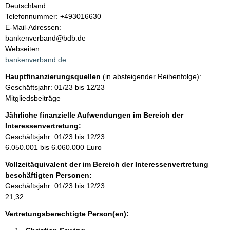
a
Deutschland
K
Telefonnummer: +493016630
l
o
E-Mail-Adressen:
n
bankenverband@bdb.de
t
t
Webseiten:
a
bankenverband.de
k
Hauptfinanzierungsquellen
(in absteigender Reihenfolge):
t
Geschäftsjahr: 01/23 bis 12/23
i
Mitgliedsbeiträge
n
f
Jährliche finanzielle Aufwendungen im Bereich der
o
Interessenvertretung:
r
Geschäftsjahr: 01/23 bis 12/23
m
6.050.001 bis 6.060.000 Euro
a
Vollzeitäquivalent der im Bereich der Interessenvertretung
t
beschäftigten Personen:
i
Geschäftsjahr: 01/23 bis 12/23
o
21,32
n
e
Vertretungsberechtigte Person(en):
n