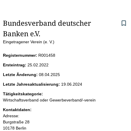
S
Bundesverband deutscher 
Banken e.V.
e
Eingetragener Verein (e. V.)
i
Registernummer:
R001458
t
Ersteintrag:
25.02.2022
e
Letzte Änderung:
08.04.2025
n
Letzte Jahresaktualisierung:
19.06.2024
i
Tätigkeitskategorie:
Wirtschaftsverband oder Gewerbeverband/-verein
n
Kontaktdaten:
Adresse:
h
Burgstraße
28
10178
Berlin