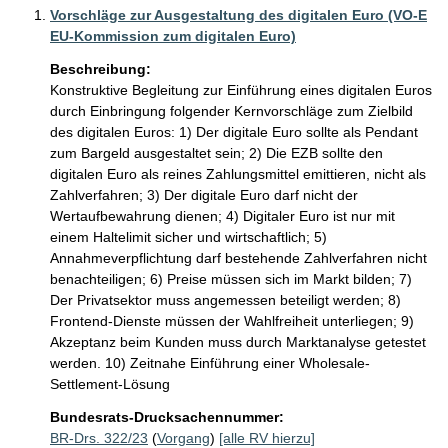
Vorschläge zur Ausgestaltung des digitalen Euro (VO-E
EU-Kommission zum digitalen Euro)
Beschreibung:
Konstruktive Begleitung zur Einführung eines digitalen Euros 
durch Einbringung folgender Kernvorschläge zum Zielbild 
des digitalen Euros: 1) Der digitale Euro sollte als Pendant 
zum Bargeld ausgestaltet sein; 2) Die EZB sollte den 
digitalen Euro als reines Zahlungsmittel emittieren, nicht als 
Zahlverfahren; 3) Der digitale Euro darf nicht der 
Wertaufbewahrung dienen; 4) Digitaler Euro ist nur mit 
einem Haltelimit sicher und wirtschaftlich; 5) 
Annahmeverpflichtung darf bestehende Zahlverfahren nicht 
benachteiligen; 6) Preise müssen sich im Markt bilden; 7) 
Der Privatsektor muss angemessen beteiligt werden; 8) 
Frontend-Dienste müssen der Wahlfreiheit unterliegen; 9) 
Akzeptanz beim Kunden muss durch Marktanalyse getestet 
werden. 10) Zeitnahe Einführung einer Wholesale-
Settlement-Lösung 
Bundesrats-Drucksachennummer:
BR-Drs. 322/23
(
Vorgang
)
[alle RV hierzu]