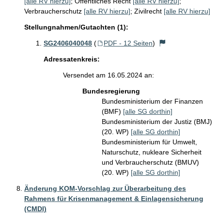
[alle RV hierzu]
;
Öffentliches Recht
[alle RV hierzu]
;
Verbraucherschutz
[alle RV hierzu]
;
Zivilrecht
[alle RV hierzu]
Stellungnahmen/Gutachten (1):
SG2406040048
(
PDF - 12 Seiten
)
Adressatenkreis:
Versendet am 16.05.2024 an:
Bundesregierung
Bundesministerium der Finanzen
(BMF)
[alle SG dorthin]
Bundesministerium der Justiz (BMJ)
(20. WP)
[alle SG dorthin]
Bundesministerium für Umwelt,
Naturschutz, nukleare Sicherheit
und Verbraucherschutz (BMUV)
(20. WP)
[alle SG dorthin]
Änderung KOM-Vorschlag zur Überarbeitung des
Rahmens für Krisenmanagement & Einlagensicherung
(CMDI)