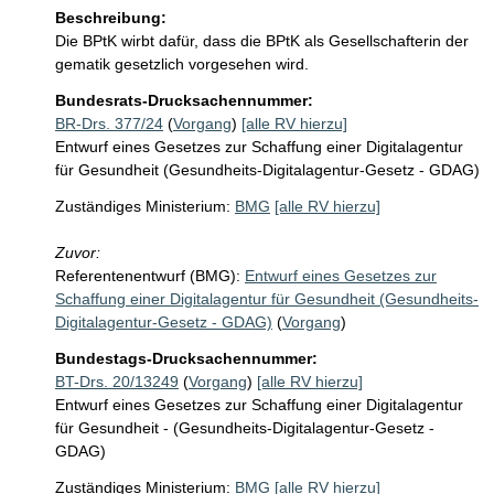
Beschreibung:
Die BPtK wirbt dafür, dass die BPtK als Gesellschafterin der 
gematik gesetzlich vorgesehen wird.
Bundesrats-Drucksachennummer:
BR-Drs. 377/24
(
Vorgang
)
[alle RV hierzu]
Entwurf eines Gesetzes zur Schaffung einer Digitalagentur
für Gesundheit (Gesundheits-Digitalagentur-Gesetz - GDAG)
Zuständiges Ministerium:
BMG
[alle RV hierzu]
Zuvor:
Referentenentwurf (BMG):
Entwurf eines Gesetzes zur
Schaffung einer Digitalagentur für Gesundheit (Gesundheits-
Digitalagentur-Gesetz - GDAG)
(
Vorgang
)
Bundestags-Drucksachennummer:
BT-Drs. 20/13249
(
Vorgang
)
[alle RV hierzu]
Entwurf eines Gesetzes zur Schaffung einer Digitalagentur
für Gesundheit - (Gesundheits-Digitalagentur-Gesetz -
GDAG)
Zuständiges Ministerium:
BMG
[alle RV hierzu]