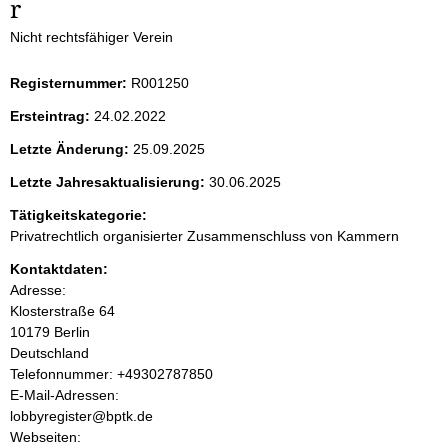
r
e
Nicht rechtsfähiger Verein
i
Registernummer:
R001250
t
Ersteintrag:
24.02.2022
e
Letzte Änderung:
25.09.2025
n
Letzte Jahresaktualisierung:
30.06.2025
i
Tätigkeitskategorie:
Privatrechtlich organisierter Zusammenschluss von Kammern
n
Kontaktdaten:
Adresse:
h
Klosterstraße
64
10179
Berlin
a
Deutschland
K
Telefonnummer: +49302787850
l
o
E-Mail-Adressen:
n
lobbyregister@bptk.de
t
t
Webseiten: