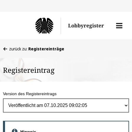
Direk
zum
Men
Lobbyregister
Inhal
öffne
Sie
zurück zu:
Registereinträge
befinden
sich
Registereintrag
hier:
Version des Registereintrags
Hinweis