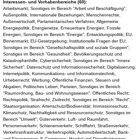
Interessen- und Vorhabenbereiche (60):
Arbeitsmarkt; Sonstiges im Bereich "Arbeit und Beschäftigung";
Außenpolitik; Internationale Beziehungen; Menschenrechte;
Außenwirtschaft; Parlamentarisches Verfahren; Allgemeine
Energiepolitik; Energienetze; Erneuerbare Energien; Fossile
Energien; Sonstiges im Bereich "Energie"; Entwicklungspolitik; EU-
Binnenmarkt; EU-Gesetzgebung; Institutionelle Fragen der EU;
Sonstiges im Bereich "Gesellschaftspolitik und soziale Gruppen";
Sonstiges im Bereich "Gesundheit"; Bevölkerungsschutz und
Katastrophenhilfe; Cybersicherheit; Sonstiges im Bereich "Innere
Sicherheit"; Datenschutz und Informationssicherheit; Digitalisierung;
Internetpolitik; Kommunikations- und Informationstechnik;
Urheberrecht; Werbung; Öffentliche Finanzen, Steuern und
Abgaben; Politisches Leben, Parteien; Sonstiges im Bereich
"Raumordnung, Bau- und Wohnungswesen"; Öffentliches Recht;
Rechtspolitik; Strafrecht; Zivilrecht; Sonstiges im Bereich "Recht";
Staatsorganisation; Artenschutz/Biodiversität; Immissionsschutz;
Klimaschutz; Nachhaltigkeit und Ressourcenschutz; Sonstiges im
Bereich "Umwelt"; Güterverkehr; Luft- und Raumfahrt;
Personenverkehr; Schienenverkehr; Schifffahrt; Straßenverkehr;
Verkehrsinfrastruktur; Verkehrspolitik; Automobilwirtschaft; Bank-
und Finanzwesen; E-Commerce; Handel und Dienstleistungen;