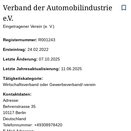
S
Verband der Automobilindustrie 
e.V.
e
Eingetragener Verein (e. V.)
i
Registernummer:
R001243
t
Ersteintrag:
24.02.2022
e
Letzte Änderung:
07.10.2025
n
Letzte Jahresaktualisierung:
11.06.2025
i
Tätigkeitskategorie:
Wirtschaftsverband oder Gewerbeverband/-verein
n
Kontaktdaten:
Adresse:
h
Behrenstrasse
35
10117
Berlin
a
Deutschland
K
Telefonnummer: +49308978420
l
o