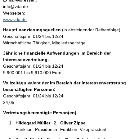
E-Mail-Adressen:
n
info@vda.de
t
t
Webseiten:
a
www.vda.de
k
Hauptfinanzierungsquellen
(in absteigender Reihenfolge):
t
Geschäftsjahr: 01/24 bis 12/24
i
Wirtschaftliche Tätigkeit, Mitgliedsbeiträge
n
f
Jährliche finanzielle Aufwendungen im Bereich der
o
Interessenvertretung:
r
Geschäftsjahr: 01/24 bis 12/24
m
9.900.001 bis 9.910.000 Euro
a
Vollzeitäquivalent der im Bereich der Interessenvertretung
t
beschäftigten Personen:
i
Geschäftsjahr: 01/24 bis 12/24
o
24,05
n
e
Vertretungsberechtigte Person(en):
n
Hildegard Müller 
Oliver Zipse 
:
Funktion: Präsidentin
Funktion: Vizepräsident