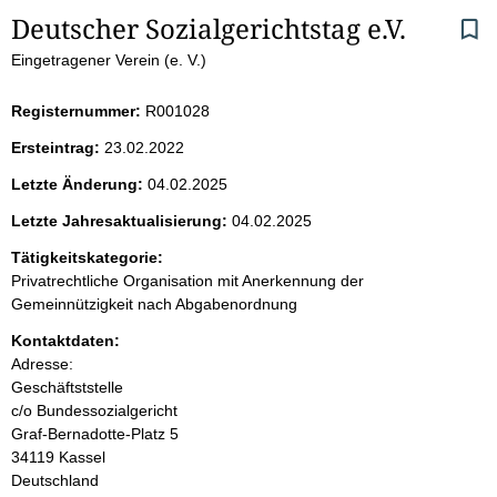
S
Deutscher Sozialgerichtstag e.V.
Eingetragener Verein (e. V.)
e
i
Registernummer:
R001028
Ersteintrag:
23.02.2022
t
Letzte Änderung:
04.02.2025
e
Letzte Jahresaktualisierung:
04.02.2025
n
Tätigkeitskategorie:
Privatrechtliche Organisation mit Anerkennung der
i
Gemeinnützigkeit nach Abgabenordnung
Kontaktdaten:
n
Adresse:
Geschäftststelle
h
c/o Bundessozialgericht
Graf-Bernadotte-Platz
5
a
34119
Kassel
Deutschland
l