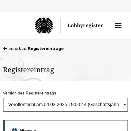
Direk
zum
Men
Lobbyregister
Inhal
öffne
Sie
zurück zu:
Registereinträge
befinden
sich
Registereintrag
hier:
Version des Registereintrags
Hinweis