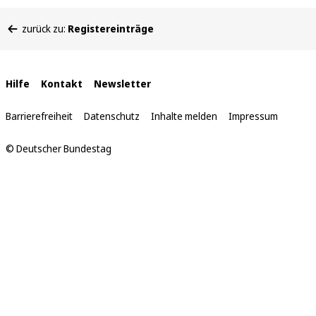
Sie
zurück zu:
Registereinträge
befinden
sich
hier:
Interne
Hilfe
Kontakt
Newsletter
Links
Barrierefreiheit
Datenschutz
Inhalte melden
Impressum
© Deutscher Bundestag