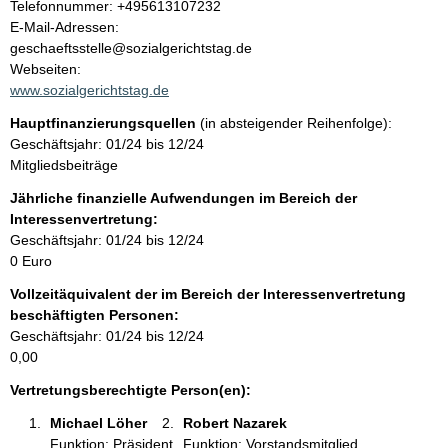
K
Telefonnummer: +495613107232
o
E-Mail-Adressen:
t
n
geschaeftsstelle@sozialgerichtstag.de
t
Webseiten:
a
www.sozialgerichtstag.de
k
Hauptfinanzierungsquellen
(in absteigender Reihenfolge):
t
Geschäftsjahr: 01/24 bis 12/24
i
Mitgliedsbeiträge
n
f
Jährliche finanzielle Aufwendungen im Bereich der
o
Interessenvertretung:
r
Geschäftsjahr: 01/24 bis 12/24
m
0 Euro
a
Vollzeitäquivalent der im Bereich der Interessenvertretung
t
beschäftigten Personen:
i
Geschäftsjahr: 01/24 bis 12/24
o
0,00
n
e
Vertretungsberechtigte Person(en):
n
Michael Löher 
Robert Nazarek 
:
Funktion: Präsident
Funktion: Vorstandsmitglied