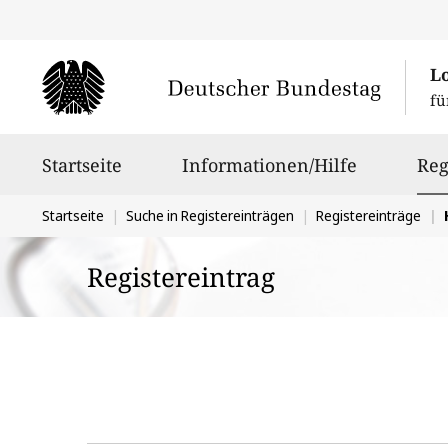
L
fü
Hauptnavigation
Startseite
Informationen/Hilfe
Reg
Sie
Startseite
Suche in Registereinträgen
Registereinträge
befinden
Registereintrag
sich
hier: