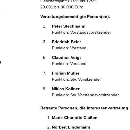
Geschäftsjahr: 01/25 bis 12/25
a
20.001 bis 30.000 Euro
l
Vertretungsberechtigte Person(en):
Peter Stechmann 
t
Funktion: Vorstandsvorsitzender
Friedrich Beier 
Funktion: Vorstand
Claudius Voigt 
)
Funktion: Vorstand
Florian Müller 
Funktion: Stv. Vorsitzender
Niklas Köllner 
Funktion: Stv. Vorstandsvorsitzender
Betraute Personen, die Interessenvertretung 
Marie-Charlotte Claßen 
Norbert Lindemann 