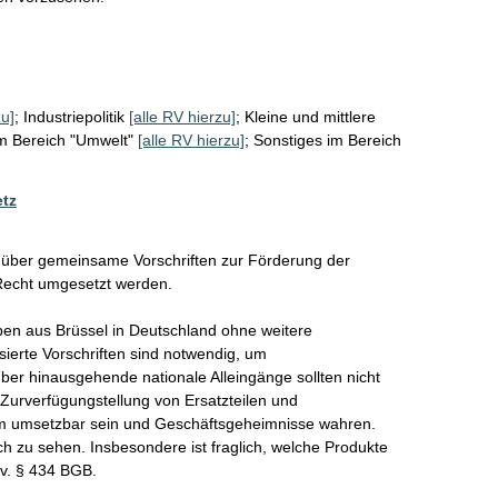
zu]
;
Industriepolitik
[alle RV hierzu]
;
Kleine und mittlere
m Bereich "Umwelt"
[alle RV hierzu]
;
Sonstiges im Bereich
etz
 über gemeinsame Vorschriften zur Förderung der 
Recht umgesetzt werden.

ben aus Brüssel in Deutschland ohne weitere 
erte Vorschriften sind notwendig, um 
er hinausgehende nationale Alleingänge sollten nicht 
urverfügungstellung von Ersatzteilen und 
em umsetzbar sein und Geschäftsgeheimnisse wahren. 
ch zu sehen. Insbesondere ist fraglich, welche Produkte 
Sv. § 434 BGB.