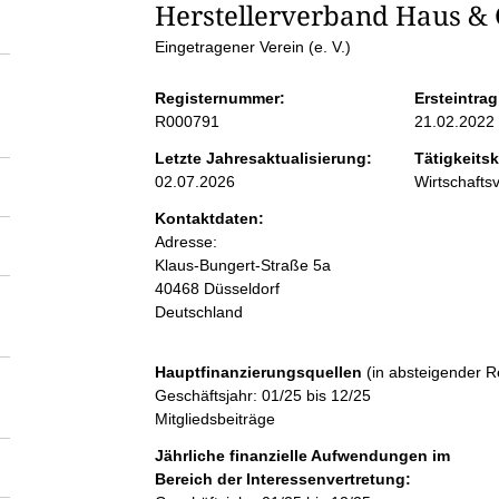
S
Herstellerverband Haus & G
Eingetragener Verein (e. V.)
e
Registernummer:
Ersteintrag
i
R000791
21.02.2022
Letzte Jahresaktualisierung:
Tätigkeitsk
t
02.07.2026
Wirtschaft
Kontaktdaten:
e
Adresse:
Klaus-Bungert-Straße
5a
n
40468
Düsseldorf
Deutschland
i
Hauptfinanzierungsquellen
(in absteigender R
n
Geschäftsjahr: 01/25 bis 12/25
Mitgliedsbeiträge
h
Jährliche finanzielle Aufwendungen im
Bereich der Interessenvertretung: