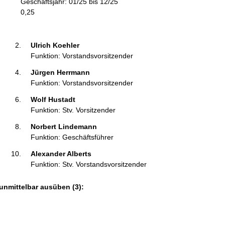
Geschäftsjahr: 01/25 bis 12/25
m
0,25
a
t
i
Ulrich Koehler 
o
Funktion: Vorstandsvorsitzender
n
Jürgen Herrmann 
e
Funktion: Vorstandsvorsitzender
n
:
Wolf Hustadt 
Funktion: Stv. Vorsitzender
Norbert Lindemann 
Funktion: Geschäftsführer
Alexander Alberts 
Funktion: Stv. Vorstandsvorsitzender
unmittelbar ausüben (3):