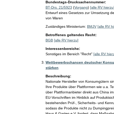
Bundestags-Drucksachennummer:
BT-Drs. 21/5923
(
Vorgang
)
[alle RV hierzu
Entwurf eines Gesetzes zur Umsetzung der
von Waren
Zuständiges Ministerium:
BMJV
[alle RV h
Betroffenes geltendes Recht:
BGB
[alle RV hierzu]
Interessenbereiche:
Sonstiges im Bereich "Recht"
[alle RV hier
Wettbewerbschancen deutscher Konsum
stärken
Beschreibung:
Nationale Hersteller von Konsumgütern si
Ihre Produkte über Plattformen wie u.a. T
über Plattformanbieter direkt aus China i
EU-Vorschriften im Hinblick auf Produktsich
bestehenden Prüf-, Sicherheits- und Kenn
sodass die Produkte nicht zu Dumpingprei
Haus & Garten e.V. fordert, dass Maßnah