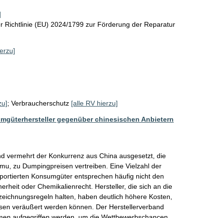
]
 Richtlinie (EU) 2024/1799 zur Förderung der Reparatur
ierzu]
zu]
;
Verbraucherschutz
[alle RV hierzu]
güterhersteller gegenüber chinesischen Anbietern
nd vermehrt der Konkurrenz aus China ausgesetzt, die 
emu, zu Dumpingpreisen vertreiben. Eine Vielzahl der 
mportierten Konsumgüter entsprechen häufig nicht den 
erheit oder Chemikalienrecht. Hersteller, die sich an die 
zeichnungsregeln halten, haben deutlich höhere Kosten, 
sen veräußert werden können. Der Herstellerverband 
men aufgegriffen werden, um die Wettbewerbschancen 