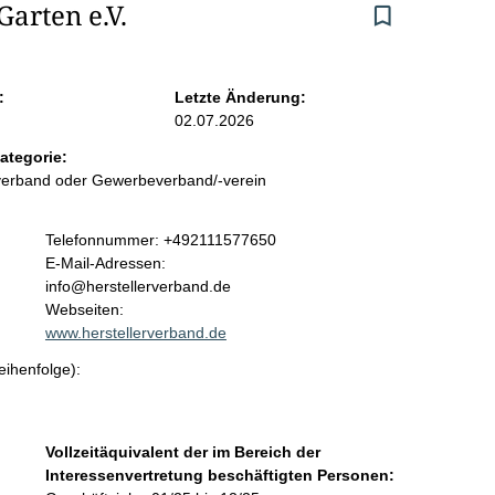
arten e.V.
:
Letzte Änderung:
02.07.2026
ategorie:
sverband oder Gewerbeverband/-verein
K
Telefonnummer: +492111577650
o
E-Mail-Adressen:
n
info@herstellerverband.de
t
Webseiten:
a
www.herstellerverband.de
k
eihenfolge):
t
i
n
f
Vollzeitäquivalent der im Bereich der
o
Interessenvertretung beschäftigten Personen:
r