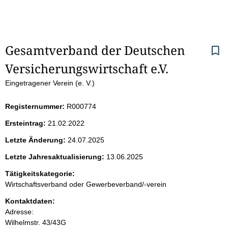
S
Gesamtverband der Deutschen 
Versicherungswirtschaft e.V.
e
Eingetragener Verein (e. V.)
i
Registernummer:
R000774
t
Ersteintrag:
21.02.2022
e
Letzte Änderung:
24.07.2025
n
Letzte Jahresaktualisierung:
13.06.2025
i
Tätigkeitskategorie:
Wirtschaftsverband oder Gewerbeverband/-verein
n
Kontaktdaten:
Adresse:
h
Wilhelmstr.
43/43G