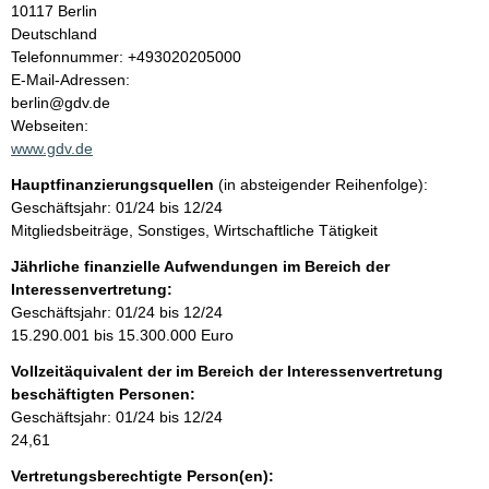
10117
Berlin
a
Deutschland
K
Telefonnummer: +493020205000
l
o
E-Mail-Adressen:
n
berlin@gdv.de
t
t
Webseiten:
a
www.gdv.de
k
Hauptfinanzierungsquellen
(in absteigender Reihenfolge):
t
Geschäftsjahr: 01/24 bis 12/24
i
Mitgliedsbeiträge, Sonstiges, Wirtschaftliche Tätigkeit
n
f
Jährliche finanzielle Aufwendungen im Bereich der
o
Interessenvertretung:
r
Geschäftsjahr: 01/24 bis 12/24
m
15.290.001 bis 15.300.000 Euro
a
Vollzeitäquivalent der im Bereich der Interessenvertretung
t
beschäftigten Personen:
i
Geschäftsjahr: 01/24 bis 12/24
o
24,61
n
e
Vertretungsberechtigte Person(en):