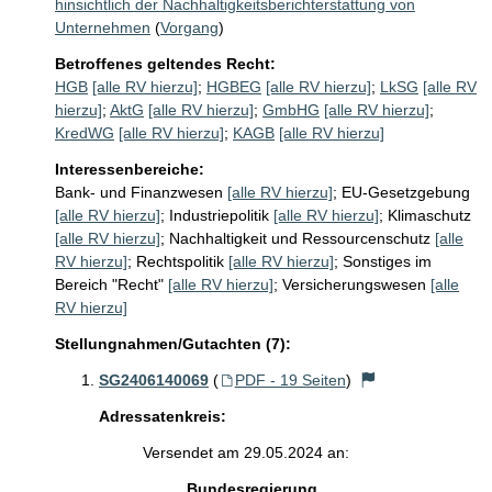
hinsichtlich der Nachhaltigkeitsberichterstattung von
Unternehmen
(
Vorgang
)
Betroffenes geltendes Recht:
HGB
[alle RV hierzu]
;
HGBEG
[alle RV hierzu]
;
LkSG
[alle RV
hierzu]
;
AktG
[alle RV hierzu]
;
GmbHG
[alle RV hierzu]
;
KredWG
[alle RV hierzu]
;
KAGB
[alle RV hierzu]
Interessenbereiche:
Bank- und Finanzwesen
[alle RV hierzu]
;
EU-Gesetzgebung
[alle RV hierzu]
;
Industriepolitik
[alle RV hierzu]
;
Klimaschutz
[alle RV hierzu]
;
Nachhaltigkeit und Ressourcenschutz
[alle
RV hierzu]
;
Rechtspolitik
[alle RV hierzu]
;
Sonstiges im
Bereich "Recht"
[alle RV hierzu]
;
Versicherungswesen
[alle
RV hierzu]
Stellungnahmen/Gutachten (7):
SG2406140069
(
PDF - 19 Seiten
)
Adressatenkreis:
Versendet am 29.05.2024 an:
Bundesregierung