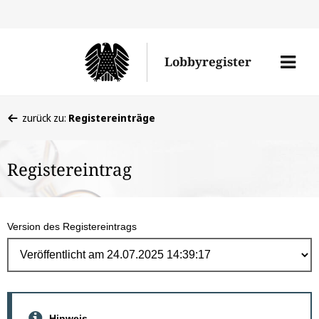
Direk
zum
Men
Lobbyregister
Inhal
öffne
Sie
zurück zu:
Registereinträge
befinden
sich
Registereintrag
hier:
Version des Registereintrags
Hinweis