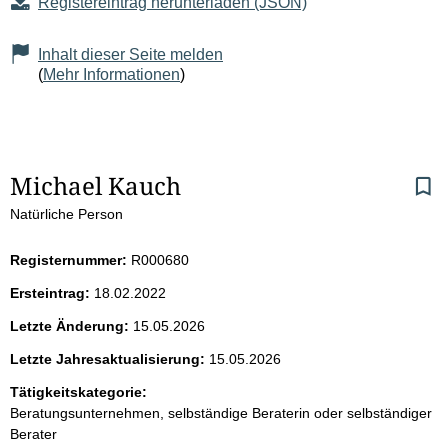
Registereintrag herunterladen (JSON)
Inhalt dieser Seite melden
(
Mehr Informationen
)
S
Michael Kauch
Natürliche Person
e
i
Registernummer:
R000680
Ersteintrag:
18.02.2022
t
Letzte Änderung:
15.05.2026
e
Letzte Jahresaktualisierung:
15.05.2026
n
Tätigkeitskategorie:
Beratungsunternehmen, selbständige Beraterin oder selbständiger
i
Berater