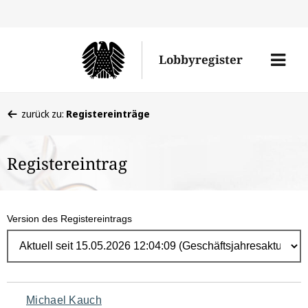
Direk
zum
Men
Lobbyregister
Inhal
öffne
Sie
zurück zu:
Registereinträge
befinden
sich
Registereintrag
hier:
Version des Registereintrags
Navigation
Michael Kauch