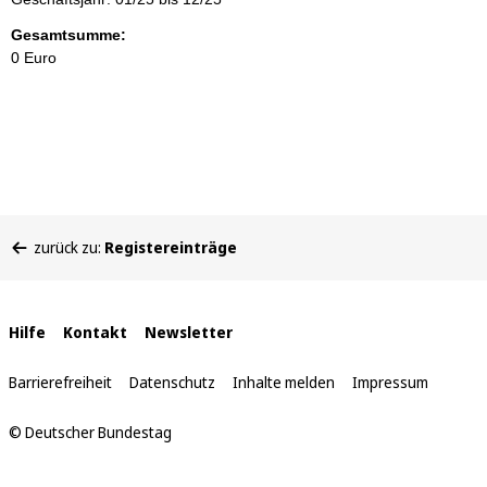
Gesamtsumme:
0 Euro
Sie
zurück zu:
Registereinträge
befinden
sich
hier:
Interne
Hilfe
Kontakt
Newsletter
Links
Barrierefreiheit
Datenschutz
Inhalte melden
Impressum
© Deutscher Bundestag