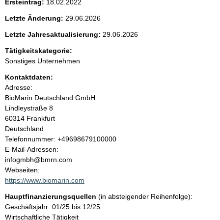
Ersteintrag:
18.02.2022
t
Letzte Änderung:
29.06.2026
e
Letzte Jahresaktualisierung:
29.06.2026
n
Tätigkeitskategorie:
Sonstiges Unternehmen
i
Kontaktdaten:
Adresse:
n
BioMarin Deutschland GmbH
Lindleystraße
8
h
60314
Frankfurt
Deutschland
a
K
Telefonnummer: +49698679100000
o
E-Mail-Adressen:
l
n
infogmbh@bmrn.com
t
Webseiten:
t
a
https://www.biomarin.com
k
Hauptfinanzierungsquellen
(in absteigender Reihenfolge):
t
Geschäftsjahr: 01/25 bis 12/25
i
Wirtschaftliche Tätigkeit