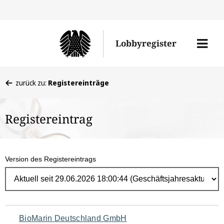
Direk
zum
Men
Lobbyregister
Inhal
öffne
Sie
zurück zu:
Registereinträge
befinden
sich
Registereintrag
hier:
Version des Registereintrags
Navigation
BioMarin Deutschland GmbH