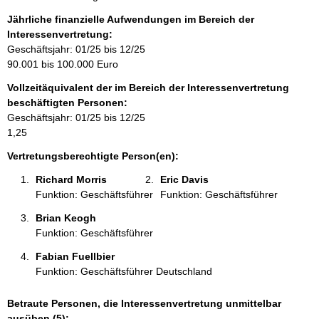
n
f
Jährliche finanzielle Aufwendungen im Bereich der
o
Interessenvertretung:
r
Geschäftsjahr: 01/25 bis 12/25
m
90.001 bis 100.000 Euro
a
Vollzeitäquivalent der im Bereich der Interessenvertretung
t
beschäftigten Personen:
i
Geschäftsjahr: 01/25 bis 12/25
o
1,25
n
e
Vertretungsberechtigte Person(en):
n
Richard Morris 
Eric Davis 
:
Funktion: Geschäftsführer
Funktion: Geschäftsführer
Brian Keogh 
Funktion: Geschäftsführer
Fabian Fuellbier 
Funktion: Geschäftsführer Deutschland
Betraute Personen, die Interessenvertretung unmittelbar
ausüben (5):