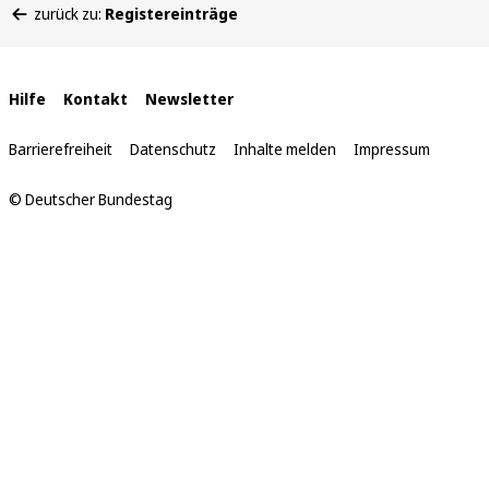
zurück zu:
Registereinträge
befinden
sich
hier:
Interne
Hilfe
Kontakt
Newsletter
Links
Barrierefreiheit
Datenschutz
Inhalte melden
Impressum
© Deutscher Bundestag