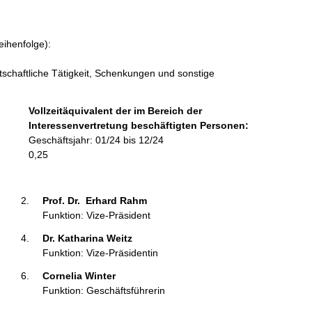
f
o
r
eihenfolge):
m
a
tschaftliche Tätigkeit, Schenkungen und sonstige
t
i
Vollzeitäquivalent der im Bereich der
o
Interessenvertretung beschäftigten Personen:
n
Geschäftsjahr: 01/24 bis 12/24
e
0,25
n
:
Prof. Dr.  Erhard Rahm 
Funktion: Vize-Präsident
Dr. Katharina Weitz 
Funktion: Vize-Präsidentin
Cornelia Winter 
Funktion: Geschäftsführerin