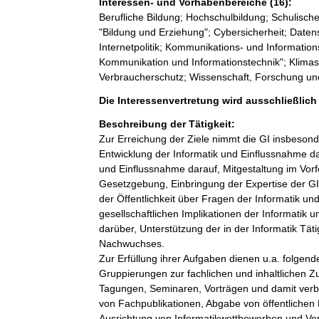
Interessen- und Vorhabenbereiche (16):
Berufliche Bildung; Hochschulbildung; Schulische
"Bildung und Erziehung"; Cybersicherheit; Datens
Internetpolitik; Kommunikations- und Informatio
Kommunikation und Informationstechnik"; Klimas
Verbraucherschutz; Wissenschaft, Forschung un
Die Interessenvertretung wird ausschließlic
Beschreibung der Tätigkeit:
Zur Erreichung der Ziele nimmt die GI insbesond
Entwicklung der Informatik und Einflussnahme d
und Einflussnahme darauf, Mitgestaltung im Vorf
Gesetzgebung, Einbringung der Expertise der GI-M
der Öffentlichkeit über Fragen der Informatik u
gesellschaftlichen Implikationen der Informatik
darüber, Unterstützung der in der Informatik Täti
Nachwuchses.

Zur Erfüllung ihrer Aufgaben dienen u.a. folg
Gruppierungen zur fachlichen und inhaltlichen Z
Tagungen, Seminaren, Vorträgen und damit ver
von Fachpublikationen, Abgabe von öffentlichen 
Ausrichtung von Informatikwettbewerben und Verg