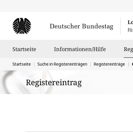
L
fü
Hauptnavigation
Startseite
Informationen/Hilfe
Reg
Sie
Startseite
Suche in Registereinträgen
Registereinträge
befinden
Registereintrag
sich
hier: