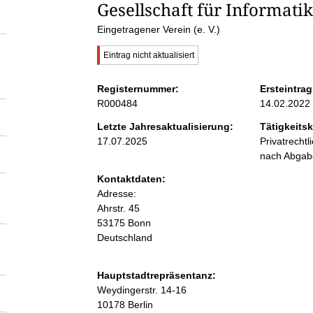
S
Gesellschaft für Informatik 
Eingetragener Verein (e. V.)
e
W
Eintrag nicht aktualisiert
i
i
c
Registernummer:
Ersteintrag
h
R000484
14.02.2022
t
t
i
Letzte Jahresaktualisierung:
Tätigkeitsk
g
17.07.2025
Privatrecht
e
e
r
nach Abga
H
n
Kontaktdaten:
i
Adresse:
n
w
Ahrstr.
45
i
e
53175
Bonn
i
Deutschland
s
n
:
Hauptstadtrepräsentanz:
h
A
Weydingerstr.
14-16
d
10178
Berlin