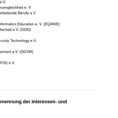
e.V.
engleichheit e. V.
rarbeitende Berufe e.V
nformatics Education e. V. (EQANIE)
herheit e.V. (GDD)
urity Technology e.V.
gement e.V. (DGVM)
FDI) e.V.
enennung der Interessen- und