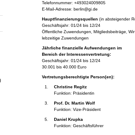
a
r
K
Telefonnummer: +493024009805
e
o
E-Mail-Adresse: berlin@gi.de
s
n
l
Hauptfinanzierungsquellen
(in absteigender R
s
t
Geschäftsjahr: 01/24 bis 12/24
e
a
Öffentliche Zuwendungen, Mitgliedsbeiträge, Wir
t
k
lebzeitige Zuwendungen
t
i
Jährliche finanzielle Aufwendungen im
n
Bereich der Interessenvertretung:
f
Geschäftsjahr: 01/24 bis 12/24
o
30.001 bis 40.000 Euro
r
Vertretungsberechtigte Person(en):
m
)
a
Christine Regitz 
t
Funktion: Präsidentin
i
Prof. Dr. Martin Wolf 
o
Funktion: Vize-Präsident
n
e
Daniel Krupka 
n
Funktion: Geschäftsführer
: