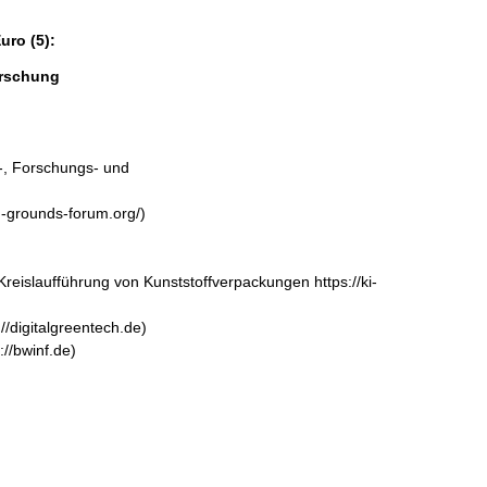
ro (5):
orschung
, Forschungs- und 
rounds-forum.org/)

 Kreislaufführung von Kunststoffverpackungen https://ki-
/digitalgreentech.de)

//bwinf.de)