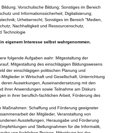
 Bildung; Vorschulische Bildung; Sonstiges im Bereich
chutz und Informationssicherheit; Digitalisierung;
nstechnik; Urheberrecht; Sonstiges im Bereich "Medien,
chutz; Nachhaltigkeit und Ressourcenschutz;
d Technologie
h in eigenem Interesse selbst wahrgenommen.
ere folgende Aufgaben wahr: Mitgestaltung der 
arauf, Mitgestaltung des einschlägigen Bildungswesens 
eld der einschlägigen politischen Planung und 
itglieder in Wirtschaft und Gesellschaft, Unterrichtung 
nd deren Auswirkungen, Auseinandersetzung mit den 
 und ihrer Anwendungen sowie Teilnahme am Diskurs 
gen in ihrer beruflich-fachlichen Arbeit, Förderung des 
ende Maßnahmen: Schaffung und Förderung geeigneter 
usammenarbeit der Mitglieder, Veranstaltung von 
bundenen Ausstellungen, Herausgabe und Förderung 
Empfehlungen und Stellungnahmen für die Informatik,  
abe von fachlichen Preisen, Mitwirkung bei der 