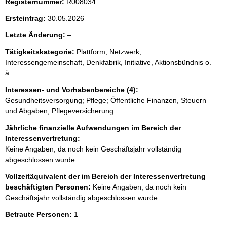
Registernummer:
R008034
Ersteintrag:
30.05.2026
l
Letzte Änderung:
–
e
Tätigkeitskategorie:
Plattform, Netzwerk,
e
Interessengemeinschaft, Denkfabrik, Initiative, Aktionsbündnis o.
r
ä.
Interessen- und Vorhabenbereiche (4):
Gesundheitsversorgung; Pflege; Öffentliche Finanzen, Steuern
und Abgaben; Pflegeversicherung
Jährliche finanzielle Aufwendungen im Bereich der
Interessenvertretung:
Keine Angaben, da noch kein Geschäftsjahr vollständig
abgeschlossen wurde.
Vollzeitäquivalent der im Bereich der Interessenvertretung
beschäftigten Personen:
Keine Angaben, da noch kein
Geschäftsjahr vollständig abgeschlossen wurde.
Betraute Personen:
1