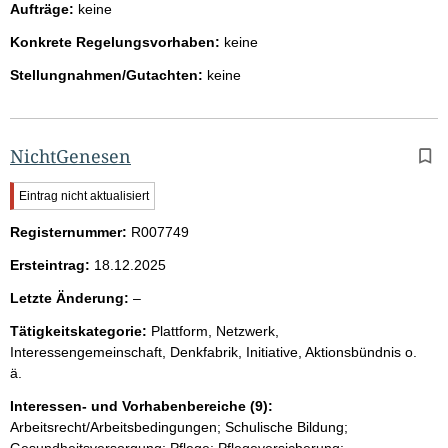
Aufträge:
keine
Konkrete Regelungsvorhaben:
keine
Stellungnahmen/Gutachten:
keine
NichtGenesen
W
Eintrag nicht aktualisiert
i
Registernummer:
c
R007749
h
Ersteintrag:
18.12.2025
t
i
l
Letzte Änderung:
–
g
e
e
Tätigkeitskategorie:
Plattform, Netzwerk,
e
r
Interessengemeinschaft, Denkfabrik, Initiative, Aktionsbündnis o.
H
r
ä.
i
n
Interessen- und Vorhabenbereiche (9):
w
Arbeitsrecht/Arbeitsbedingungen; Schulische Bildung;
e
Gesundheitsversorgung; Pflege; Pflegeversicherung;
i