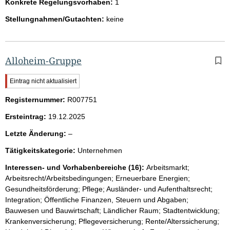
Konkrete Regelungsvorhaben:
1
Stellungnahmen/Gutachten:
keine
Alloheim-Gruppe
W
Eintrag nicht aktualisiert
i
Registernummer:
c
R007751
h
Ersteintrag:
19.12.2025
t
i
l
Letzte Änderung:
–
g
e
e
Tätigkeitskategorie:
Unternehmen
e
r
H
r
Interessen- und Vorhabenbereiche (16):
Arbeitsmarkt;
i
Arbeitsrecht/Arbeitsbedingungen; Erneuerbare Energien;
n
Gesundheitsförderung; Pflege; Ausländer- und Aufenthaltsrecht;
w
Integration; Öffentliche Finanzen, Steuern und Abgaben;
e
Bauwesen und Bauwirtschaft; Ländlicher Raum; Stadtentwicklung;
i
s
Krankenversicherung; Pflegeversicherung; Rente/Alterssicherung;
: