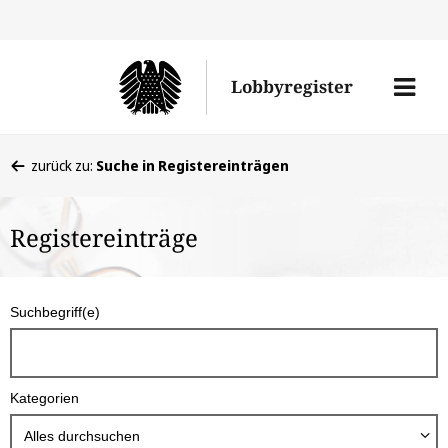
Direkt
Direk
zu
zum
Men
Lobbyregister
den
Inhal
öffne
Sucherge
Sie
zurück zu:
Suche in Registereinträgen
befinden
sich
Registereinträge
hier:
S
Suchbegriff(e)
u
c
h
Kategorien
b
o
Alles durchsuchen