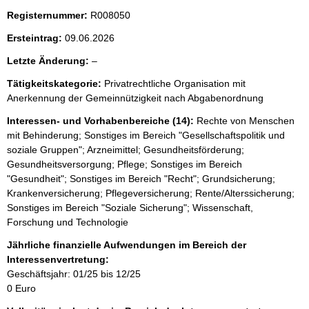
Registernummer:
R008050
Ersteintrag:
09.06.2026
l
Letzte Änderung:
–
e
Tätigkeitskategorie:
Privatrechtliche Organisation mit
e
Anerkennung der Gemeinnützigkeit nach Abgabenordnung
r
Interessen- und Vorhabenbereiche (14):
Rechte von Menschen
mit Behinderung; Sonstiges im Bereich "Gesellschaftspolitik und
soziale Gruppen"; Arzneimittel; Gesundheitsförderung;
Gesundheitsversorgung; Pflege; Sonstiges im Bereich
"Gesundheit"; Sonstiges im Bereich "Recht"; Grundsicherung;
Krankenversicherung; Pflegeversicherung; Rente/Alterssicherung;
Sonstiges im Bereich "Soziale Sicherung"; Wissenschaft,
Forschung und Technologie
Jährliche finanzielle Aufwendungen im Bereich der
Interessenvertretung:
Geschäftsjahr: 01/25 bis 12/25
0 Euro