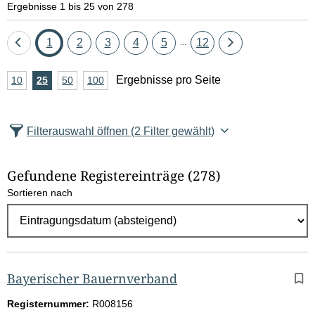
Ergebnisse 1 bis 25 von 278
Eine
Seite
Seite
Seite
Seite
Seite
Seite
Eine
1
2
3
4
5
12
...
Seite
Seite
A
Ergebnisse pro Seite
10
Ergebnisse
25
Ergebnisse
50
Ergebnisse
100
Ergebnisse
zurück
vor
n
pro
pro
pro
pro
Seite
Seite
Seite
Seite
z
Filterauswahl öffnen
(2 Filter gewählt)
a
h
Gefundene Registereinträge
(278)
l
Sortieren nach
E
r
g
e
b
Bayerischer Bauernverband
n
Registernummer:
R008156