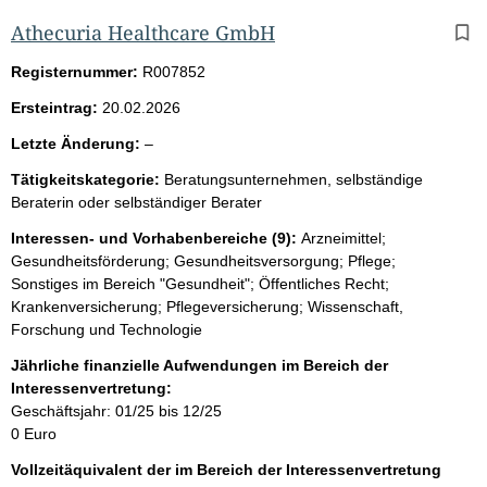
Athecuria Healthcare GmbH
Registernummer:
R007852
Ersteintrag:
20.02.2026
l
Letzte Änderung:
–
e
Tätigkeitskategorie:
Beratungsunternehmen, selbständige
e
Beraterin oder selbständiger Berater
r
Interessen- und Vorhabenbereiche (9):
Arzneimittel;
Gesundheitsförderung; Gesundheitsversorgung; Pflege;
Sonstiges im Bereich "Gesundheit"; Öffentliches Recht;
Krankenversicherung; Pflegeversicherung; Wissenschaft,
Forschung und Technologie
Jährliche finanzielle Aufwendungen im Bereich der
Interessenvertretung:
Geschäftsjahr: 01/25 bis 12/25
0 Euro
Vollzeitäquivalent der im Bereich der Interessenvertretung