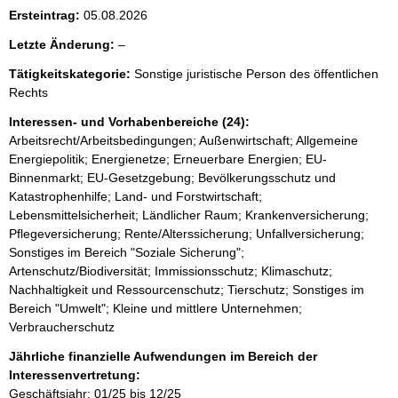
i
Ersteintrag:
05.08.2026
s
l
Letzte Änderung:
–
s
e
e
Tätigkeitskategorie:
Sonstige juristische Person des öffentlichen
e
Rechts
p
r
r
Interessen- und Vorhabenbereiche (24):
Arbeitsrecht/Arbeitsbedingungen; Außenwirtschaft; Allgemeine
o
Energiepolitik; Energienetze; Erneuerbare Energien; EU-
S
Binnenmarkt; EU-Gesetzgebung; Bevölkerungsschutz und
e
Katastrophenhilfe; Land- und Forstwirtschaft;
Lebensmittelsicherheit; Ländlicher Raum; Krankenversicherung;
i
Pflegeversicherung; Rente/Alterssicherung; Unfallversicherung;
t
Sonstiges im Bereich "Soziale Sicherung";
e
Artenschutz/Biodiversität; Immissionsschutz; Klimaschutz;
Nachhaltigkeit und Ressourcenschutz; Tierschutz; Sonstiges im
Bereich "Umwelt"; Kleine und mittlere Unternehmen;
Verbraucherschutz
Jährliche finanzielle Aufwendungen im Bereich der
Interessenvertretung:
Geschäftsjahr: 01/25 bis 12/25