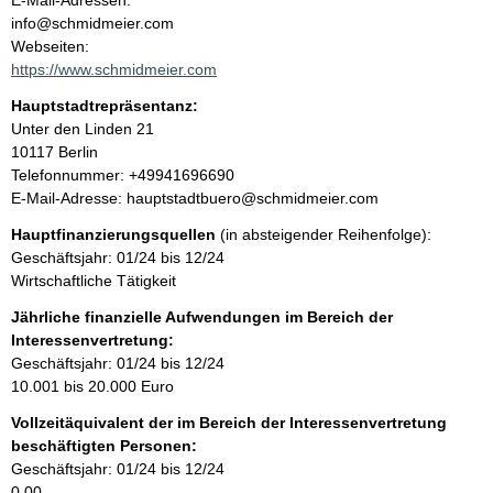
E-Mail-Adressen:
n
info@schmidmeier.com
t
t
Webseiten:
a
https://www.schmidmeier.com
k
Hauptstadtrepräsentanz:
t
A
Unter den Linden
21
i
d
10117
Berlin
n
r
K
Telefonnummer: +49941696690
f
e
o
E-Mail-Adresse: hauptstadtbuero@schmidmeier.com
o
s
n
r
Hauptfinanzierungsquellen
(in absteigender Reihenfolge):
s
t
m
Geschäftsjahr: 01/24 bis 12/24
e
a
a
Wirtschaftliche Tätigkeit
k
t
t
Jährliche finanzielle Aufwendungen im Bereich der
i
i
Interessenvertretung:
o
n
Geschäftsjahr: 01/24 bis 12/24
n
f
10.001 bis 20.000 Euro
e
o
n
Vollzeitäquivalent der im Bereich der Interessenvertretung
r
:
beschäftigten Personen:
m
Geschäftsjahr: 01/24 bis 12/24
a
0,00