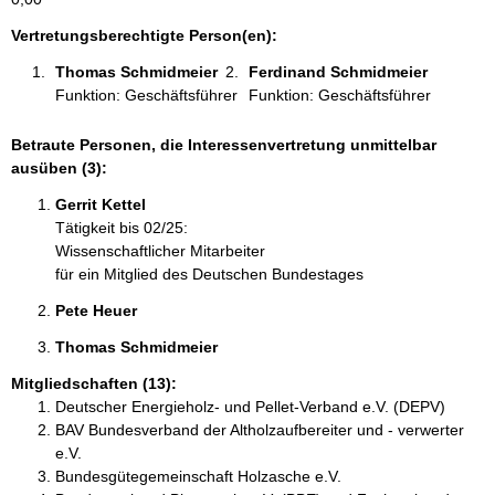
t
i
Vertretungsberechtigte Person(en):
o
Thomas Schmidmeier 
Ferdinand Schmidmeier 
n
Funktion: Geschäftsführer
Funktion: Geschäftsführer
e
n
:
Betraute Personen, die Interessenvertretung unmittelbar
ausüben (3):
Gerrit Kettel 
Tätigkeit bis 02/25:
Wissenschaftlicher Mitarbeiter
für ein Mitglied des Deutschen Bundestages
Pete Heuer 
Thomas Schmidmeier 
Mitgliedschaften (13):
Deutscher Energieholz- und Pellet-Verband e.V. (DEPV)
BAV Bundesverband der Altholzaufbereiter und - verwerter
e.V.
Bundesgütegemeinschaft Holzasche e.V.