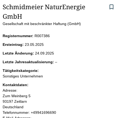
S
Schmidmeier NaturEnergie 
GmbH
e
Gesellschaft mit beschränkter Haftung (GmbH)
i
Registernummer:
R007386
t
Ersteintrag:
23.05.2025
e
Letzte Änderung:
24.09.2025
n
l
Letzte Jahresaktualisierung:
–
e
i
Tätigkeitskategorie:
e
Sonstiges Unternehmen
r
n
Kontaktdaten:
Adresse:
h
Zum Weinberg
5
93197
Zeitlarn
a
Deutschland
K
Telefonnummer: +49941696690
l
o