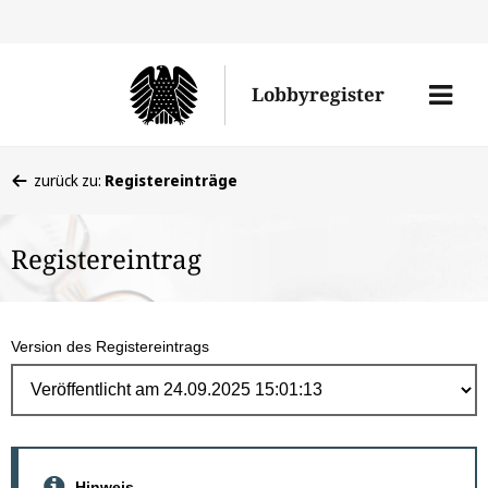
Direk
zum
Men
Lobbyregister
Inhal
öffne
Sie
zurück zu:
Registereinträge
befinden
sich
Registereintrag
hier:
Version des Registereintrags
Hinweis