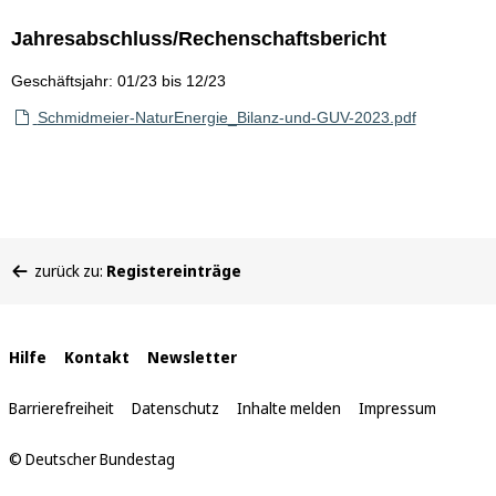
Jahresabschluss/Rechenschaftsbericht
Geschäftsjahr: 01/23 bis 12/23
Schmidmeier-NaturEnergie_Bilanz-und-GUV-2023.pdf
Sie
zurück zu:
Registereinträge
befinden
sich
hier:
Interne
Hilfe
Kontakt
Newsletter
Links
Barrierefreiheit
Datenschutz
Inhalte melden
Impressum
© Deutscher Bundestag