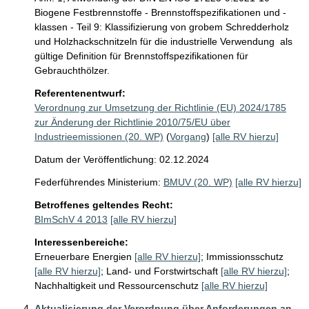
Biogene Festbrennstoffe - Brennstoffspezifikationen und -
klassen - Teil 9: Klassifizierung von grobem Schredderholz 
und Holzhackschnitzeln für die industrielle Verwendung  als 
gültige Definition für Brennstoffspezifikationen für 
Gebrauchthölzer.
Referentenentwurf:
Verordnung zur Umsetzung der Richtlinie (EU) 2024/1785
zur Änderung der Richtlinie 2010/75/EU über
Industrieemissionen (20. WP)
(
Vorgang
)
[alle RV hierzu]
Datum der Veröffentlichung: 02.12.2024
Federführendes Ministerium:
BMUV (20. WP)
[alle RV hierzu]
Betroffenes geltendes Recht:
BImSchV 4 2013
[alle RV hierzu]
Interessenbereiche:
Erneuerbare Energien
[alle RV hierzu]
;
Immissionsschutz
[alle RV hierzu]
;
Land- und Forstwirtschaft
[alle RV hierzu]
;
Nachhaltigkeit und Ressourcenschutz
[alle RV hierzu]
Aktualisierung der Verordnung über Anforderungen an