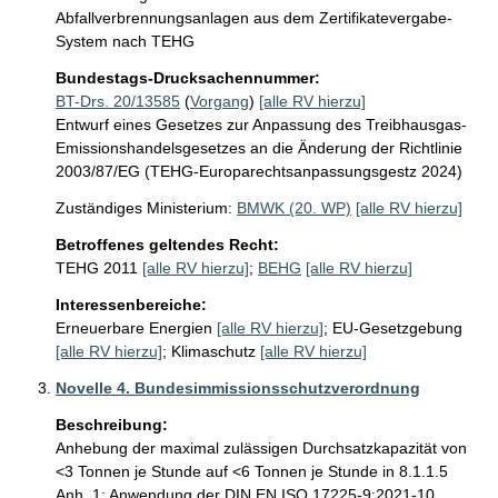
Abfallverbrennungsanlagen aus dem Zertifikatevergabe-
System nach TEHG
Bundestags-Drucksachennummer:
BT-Drs. 20/13585
(
Vorgang
)
[alle RV hierzu]
Entwurf eines Gesetzes zur Anpassung des Treibhausgas-
Emissionshandelsgesetzes an die Änderung der Richtlinie
2003/87/EG (TEHG-Europarechtsanpassungsgestz 2024)
Zuständiges Ministerium:
BMWK (20. WP)
[alle RV hierzu]
Betroffenes geltendes Recht:
TEHG 2011
[alle RV hierzu]
;
BEHG
[alle RV hierzu]
Interessenbereiche:
Erneuerbare Energien
[alle RV hierzu]
;
EU-Gesetzgebung
[alle RV hierzu]
;
Klimaschutz
[alle RV hierzu]
Novelle 4. Bundesimmissionsschutzverordnung
Beschreibung:
Anhebung der maximal zulässigen Durchsatzkapazität von 
<3 Tonnen je Stunde auf <6 Tonnen je Stunde in 8.1.1.5 
Anh. 1; Anwendung der DIN EN ISO 17225-9:2021-10 