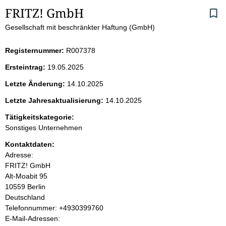
S
FRITZ! GmbH
Gesellschaft mit beschränkter Haftung (GmbH)
e
i
Registernummer:
R007378
Ersteintrag:
19.05.2025
t
Letzte Änderung:
14.10.2025
e
Letzte Jahresaktualisierung:
14.10.2025
n
Tätigkeitskategorie:
Sonstiges Unternehmen
i
Kontaktdaten:
Adresse:
n
FRITZ! GmbH
Alt-Moabit
95
h
10559
Berlin
Deutschland
a
K
Telefonnummer: +4930399760
o
E-Mail-Adressen:
l