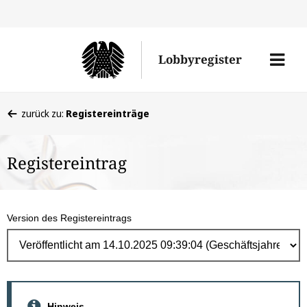
Direk
zum
Men
Lobbyregister
Inhal
öffne
Sie
zurück zu:
Registereinträge
befinden
sich
Registereintrag
hier:
Version des Registereintrags
Hinweis