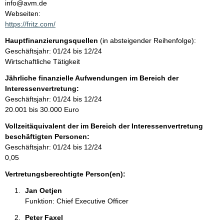
n
info@avm.de
t
Webseiten:
t
a
https://fritz.com/
k
Hauptfinanzierungsquellen
(in absteigender Reihenfolge):
t
Geschäftsjahr: 01/24 bis 12/24
i
Wirtschaftliche Tätigkeit
n
f
Jährliche finanzielle Aufwendungen im Bereich der
o
Interessenvertretung:
r
Geschäftsjahr: 01/24 bis 12/24
m
20.001 bis 30.000 Euro
a
Vollzeitäquivalent der im Bereich der Interessenvertretung
t
beschäftigten Personen:
i
Geschäftsjahr: 01/24 bis 12/24
o
0,05
n
e
Vertretungsberechtigte Person(en):
n
Jan Oetjen 
:
Funktion: Chief Executive Officer
Peter Faxel 