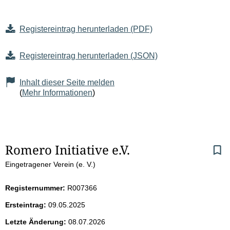
Registereintrag herunterladen (PDF)
Registereintrag herunterladen (JSON)
Inhalt dieser Seite melden
(
Mehr Informationen
)
S
Romero Initiative e.V.
Eingetragener Verein (e. V.)
e
i
Registernummer:
R007366
Ersteintrag:
09.05.2025
t
Letzte Änderung:
08.07.2026