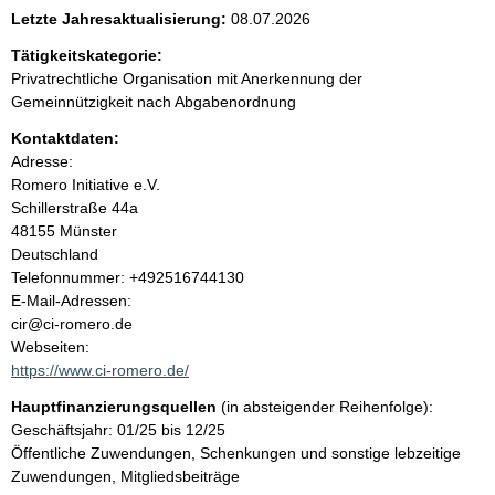
e
Letzte Jahresaktualisierung:
08.07.2026
n
Tätigkeitskategorie:
Privatrechtliche Organisation mit Anerkennung der
i
Gemeinnützigkeit nach Abgabenordnung
Kontaktdaten:
n
Adresse:
Romero Initiative e.V.
h
Schillerstraße
44a
48155
Münster
a
Deutschland
K
Telefonnummer: +492516744130
l
o
E-Mail-Adressen:
n
cir@ci-romero.de
t
t
Webseiten:
a
https://www.ci-romero.de/
k
Hauptfinanzierungsquellen
(in absteigender Reihenfolge):
t
Geschäftsjahr: 01/25 bis 12/25
i
Öffentliche Zuwendungen, Schenkungen und sonstige lebzeitige
n
Zuwendungen, Mitgliedsbeiträge
f