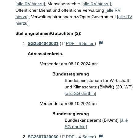
[alle RV hierzu]
;
Menschenrechte
[alle RV hierzu]
;
Öffentlicher Dienst und öffentliche Verwaltung
[alle RV
hierzu]
;
Verwaltungstransparenz/Open Government
[alle RV
hierzu]
Stellungnahmen/Gutachten (2):
SG2504040031
(
PDF - 6 Seiten
)
Adressatenkreis:
Versendet am 08.10.2024 an:
Bundesregierung
Bundesministerium für Wirtschaft
und Klimaschutz (BMWK) (20. WP)
[alle SG dorthin]
Versendet am 08.10.2024 an:
Bundesregierung
Bundeskanzleramt (BKAmt)
[alle
SG dorthin]
SG2607020060
(
PDF - 4 Seiten
)