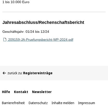
1 bis 10.000 Euro
Jahresabschluss/Rechenschaftsbericht
Geschäftsjahr: 01/24 bis 12/24
209159-JA-Pruefungsbericht-WP-2024.pdf
Sie
zurück zu:
Registereinträge
befinden
sich
hier:
Interne
Hilfe
Kontakt
Newsletter
Links
Barrierefreiheit
Datenschutz
Inhalte melden
Impressum