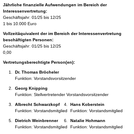
o
Jährliche finanzielle Aufwendungen im Bereich der
r
Interessenvertretung:
m
Geschäftsjahr: 01/25 bis 12/25
a
1 bis 10.000 Euro
t
Vollzeitäquivalent der im Bereich der Interessenvertretung
i
beschäftigten Personen:
o
Geschäftsjahr: 01/25 bis 12/25
n
0,00
e
n
Vertretungsberechtigte Person(en):
:
Dr. Thomas Bröcheler 
Funktion: Vorstandsvorsitzender
Georg Knipping 
Funktion: Stellvertretender Vorstandsvorsitzender
Albrecht Schwarzkopf 
Hans Koberstein 
Funktion: Vorstandsmitglied
Funktion: Vorstandsmitglied
Dietrich Weinbrenner 
Natalie Hohmann 
Funktion: Vorstandsmitglied
Funktion: Vorstandsmitglied