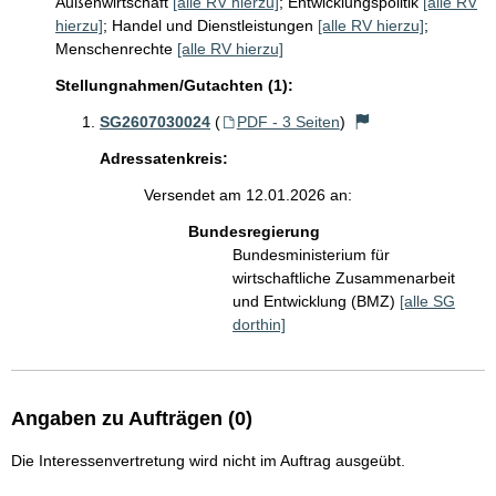
Außenwirtschaft
[alle RV hierzu]
;
Entwicklungspolitik
[alle RV
hierzu]
;
Handel und Dienstleistungen
[alle RV hierzu]
;
Menschenrechte
[alle RV hierzu]
Stellungnahmen/Gutachten (1):
SG2607030024
(
PDF - 3 Seiten
)
Adressatenkreis:
Versendet am 12.01.2026 an:
Bundesregierung
Bundesministerium für
wirtschaftliche Zusammenarbeit
und Entwicklung (BMZ)
[alle SG
dorthin]
Angaben zu Aufträgen (0)
Die Interessenvertretung wird nicht im Auftrag ausgeübt.