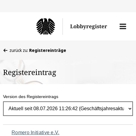
Direk
zum
Men
Lobbyregister
Inhal
öffne
Sie
zurück zu:
Registereinträge
befinden
sich
Registereintrag
hier:
Version des Registereintrags
Navigation
Romero Initiative e.V.