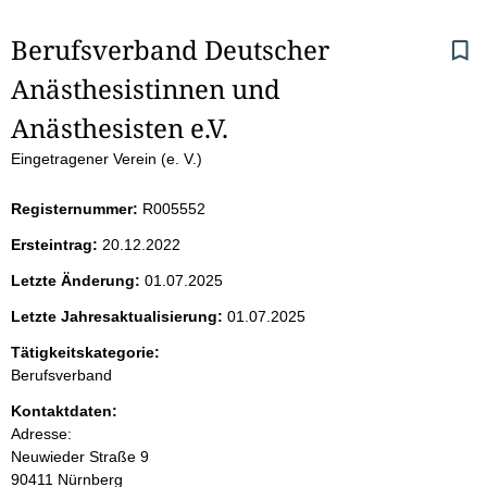
S
Berufsverband Deutscher 
Anästhesistinnen und 
e
Anästhesisten e.V.
i
Eingetragener Verein (e. V.)
t
Registernummer:
R005552
e
Ersteintrag:
20.12.2022
n
Letzte Änderung:
01.07.2025
i
Letzte Jahresaktualisierung:
01.07.2025
Tätigkeitskategorie:
n
Berufsverband
h
Kontaktdaten:
Adresse:
a
Neuwieder Straße
9
90411
Nürnberg