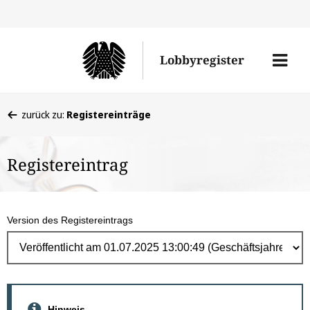
Direk
zum
Men
Lobbyregister
Inhal
öffne
Sie
zurück zu:
Registereinträge
befinden
sich
Registereintrag
hier:
Version des Registereintrags
Hinweis