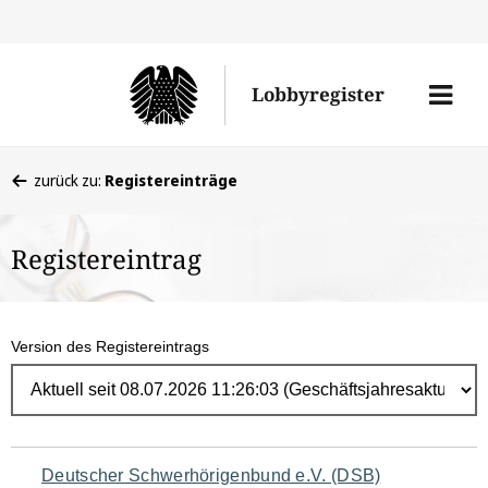
Direk
zum
Men
Lobbyregister
Inhal
öffne
Sie
zurück zu:
Registereinträge
befinden
sich
Registereintrag
hier:
Version des Registereintrags
Navigation
Deutscher Schwerhörigenbund e.V. (DSB)