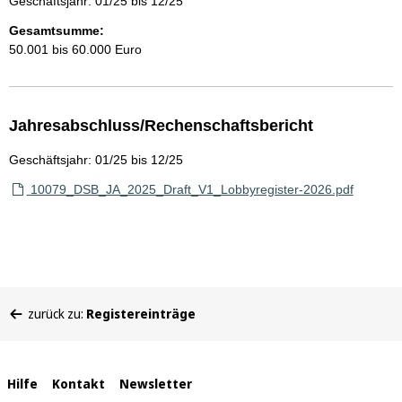
Geschäftsjahr: 01/25 bis 12/25
Gesamtsumme:
50.001 bis 60.000 Euro
Jahresabschluss/Rechenschaftsbericht
Geschäftsjahr: 01/25 bis 12/25
10079_DSB_JA_2025_Draft_V1_Lobbyregister-2026.pdf
Sie
zurück zu:
Registereinträge
befinden
sich
hier:
Interne
Hilfe
Kontakt
Newsletter