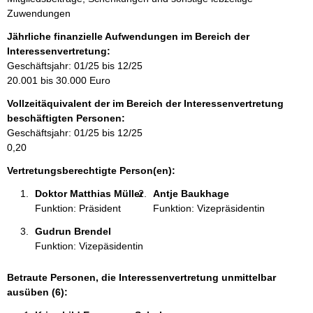
f
Zuwendungen
o
r
Jährliche finanzielle Aufwendungen im Bereich der
m
Interessenvertretung:
a
Geschäftsjahr: 01/25 bis 12/25
t
20.001 bis 30.000 Euro
i
Vollzeitäquivalent der im Bereich der Interessenvertretung
o
beschäftigten Personen:
n
Geschäftsjahr: 01/25 bis 12/25
e
0,20
n
:
Vertretungsberechtigte Person(en):
Doktor Matthias Müller 
Antje Baukhage 
Funktion: Präsident
Funktion: Vizepräsidentin
Gudrun Brendel 
Funktion: Vizepäsidentin
Betraute Personen, die Interessenvertretung unmittelbar
ausüben (6):