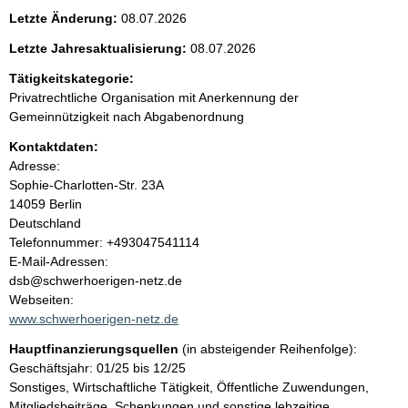
e
Letzte Änderung:
08.07.2026
n
Letzte Jahresaktualisierung:
08.07.2026
i
Tätigkeitskategorie:
Privatrechtliche Organisation mit Anerkennung der
n
Gemeinnützigkeit nach Abgabenordnung
Kontaktdaten:
h
Adresse:
Sophie-Charlotten-Str.
23A
a
14059
Berlin
Deutschland
l
K
Telefonnummer: +493047541114
o
E-Mail-Adressen:
t
n
dsb@schwerhoerigen-netz.de
t
Webseiten:
a
www.schwerhoerigen-netz.de
k
Hauptfinanzierungsquellen
(in absteigender Reihenfolge):
t
Geschäftsjahr: 01/25 bis 12/25
i
Sonstiges, Wirtschaftliche Tätigkeit, Öffentliche Zuwendungen,
n
Mitgliedsbeiträge, Schenkungen und sonstige lebzeitige