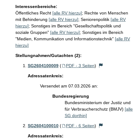
Interessenbereiche:
Öffentliches Recht
[alle RV hierzu]
;
Rechte von Menschen
mit Behinderung
[alle RV hierzu]
;
Seniorenpolitik
[alle RV
hierzu]
;
Sonstiges im Bereich "Gesellschaftspolitik und
soziale Gruppen"
[alle RV hierzu]
;
Sonstiges im Bereich
"Medien, Kommunikation und Informationstechnik"
[alle RV
hierzu]
Stellungnahmen/Gutachten (2):
SG2604100009
(
PDF - 3 Seiten
)
Adressatenkreis:
Versendet am 07.03.2026 an:
Bundesregierung
Bundesministerium der Justiz und
für Verbraucherschutz (BMJV)
[alle
SG dorthin]
SG2604100010
(
PDF - 6 Seiten
)
Adressatenkreis: