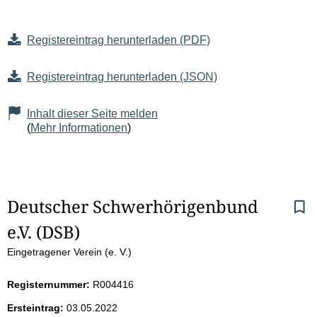
Registereintrag herunterladen (PDF)
Registereintrag herunterladen (JSON)
Inhalt dieser Seite melden
(
Mehr Informationen
)
S
Deutscher Schwerhörigenbund 
e.V. (DSB)
e
Eingetragener Verein (e. V.)
i
Registernummer:
R004416
t
Ersteintrag:
03.05.2022