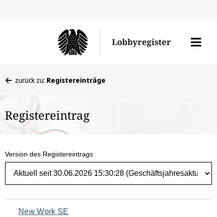
Direk
zum
Men
Lobbyregister
Inhal
öffne
Sie
zurück zu:
Registereinträge
befinden
sich
Registereintrag
hier:
Version des Registereintrags
Navigation
New Work SE