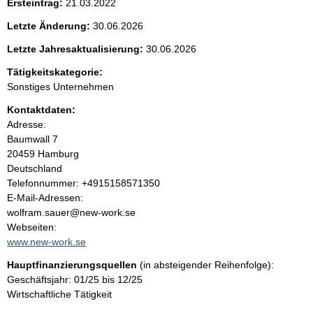
Ersteintrag:
21.03.2022
t
Letzte Änderung:
30.06.2026
e
Letzte Jahresaktualisierung:
30.06.2026
n
Tätigkeitskategorie:
Sonstiges Unternehmen
i
Kontaktdaten:
Adresse:
n
Baumwall
7
20459
Hamburg
h
Deutschland
K
Telefonnummer: +4915158571350
a
o
E-Mail-Adressen:
n
wolfram.sauer@new-work.se
l
t
Webseiten:
a
www.new-work.se
t
k
Hauptfinanzierungsquellen
(in absteigender Reihenfolge):
t
Geschäftsjahr: 01/25 bis 12/25
i
Wirtschaftliche Tätigkeit
n