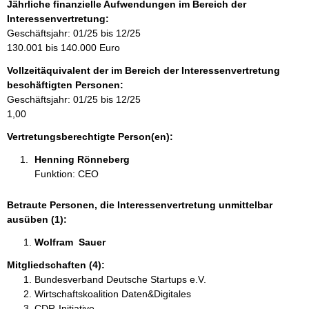
f
Jährliche finanzielle Aufwendungen im Bereich der
o
Interessenvertretung:
r
Geschäftsjahr: 01/25 bis 12/25
m
130.001 bis 140.000 Euro
a
Vollzeitäquivalent der im Bereich der Interessenvertretung
t
beschäftigten Personen:
i
Geschäftsjahr: 01/25 bis 12/25
o
1,00
n
e
Vertretungsberechtigte Person(en):
n
Henning Rönneberg 
:
Funktion: CEO
Betraute Personen, die Interessenvertretung unmittelbar
ausüben (1):
Wolfram  Sauer  
Mitgliedschaften (4):
Bundesverband Deutsche Startups e.V.
Wirtschaftskoalition Daten&Digitales
CDR-Initiative