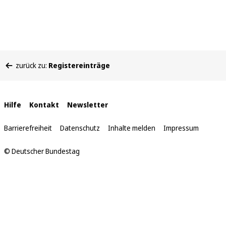
Sie
zurück zu:
Registereinträge
befinden
sich
hier:
Interne
Hilfe
Kontakt
Newsletter
Links
Barrierefreiheit
Datenschutz
Inhalte melden
Impressum
© Deutscher Bundestag