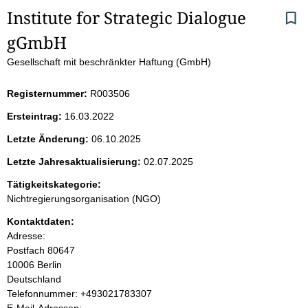
S
Institute for Strategic Dialogue 
gGmbH
e
Gesellschaft mit beschränkter Haftung (GmbH)
i
Registernummer:
R003506
t
Ersteintrag:
16.03.2022
e
Letzte Änderung:
06.10.2025
n
Letzte Jahresaktualisierung:
02.07.2025
i
Tätigkeitskategorie:
Nichtregierungsorganisation (NGO)
n
Kontaktdaten:
Adresse:
h
Postfach
80647
10006
Berlin
a
Deutschland
K
Telefonnummer: +493021783307
l
o