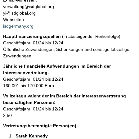
E-Mail-Adressen:
n
verwaltung@isdglobal.org
t
t
yl@isdglobal.org
a
Webseiten:
k
isdgermany.org
t
Hauptfinanzierungsquellen
(in absteigender Reihenfolge):
i
Geschäftsjahr: 01/24 bis 12/24
n
Öffentliche Zuwendungen, Schenkungen und sonstige lebzeitige
f
Zuwendungen
o
r
Jährliche finanzielle Aufwendungen im Bereich der
m
Interessenvertretung:
a
Geschäftsjahr: 01/24 bis 12/24
t
160.001 bis 170.000 Euro
i
Vollzeitäquivalent der im Bereich der Interessenvertretung
o
beschäftigten Personen:
n
Geschäftsjahr: 01/24 bis 12/24
e
2,50
n
:
Vertretungsberechtigte Person(en):
Sarah Kennedy 