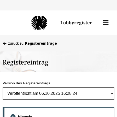
Direk
zum
Men
Lobbyregister
Inhal
öffne
Sie
zurück zu:
Registereinträge
befinden
sich
Registereintrag
hier:
Version des Registereintrags
Hinweis