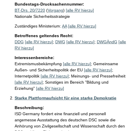
Bundestags-Drucksachennummer:
BT-Drs. 20/7220
(
Vorgang
)
[alle RV hierzu]
Nationale Sicherheitsstrategie
Zuständiges Ministerium:
AA
[alle RV hierzu]
Betroffenes geltendes Recht:
DDG
[alle RV hierzu]
;
DWG
[alle RV hierzu]
;
DWGÄndG
[alle
RV hierzu]
Interessenbereiche:
Extremismusbekämpfung
[alle RV hierzu]
;
Gemeinsame
Außen- und Sicherheitspolitik der EU
[alle RV hierzu]
;
Internetpolitik
[alle RV hierzu]
;
Meinungs- und Pressefreiheit
[alle RV hierzu]
;
Sonstiges im Bereich "Bildung und
Erziehung"
[alle RV hierzu]
Starke Plattformaufsicht für eine starke Demokratie
Beschreibung:
ISD Germany fordert eine finanziell und personell 
angemesse Ausstattung des deutschen DSC sowie die 
Anhörung von Zivilgesellschaft und Wissenschaft durch den 