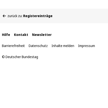
Sie
zurück zu:
Registereinträge
befinden
sich
hier:
Interne
Hilfe
Kontakt
Newsletter
Links
Barrierefreiheit
Datenschutz
Inhalte melden
Impressum
© Deutscher Bundestag