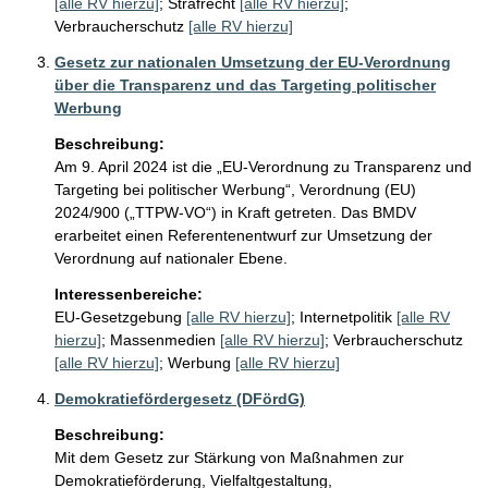
[alle RV hierzu]
;
Strafrecht
[alle RV hierzu]
;
Verbraucherschutz
[alle RV hierzu]
Gesetz zur nationalen Umsetzung der EU-Verordnung
über die Transparenz und das Targeting politischer
Werbung
Beschreibung:
Am 9. April 2024 ist die „EU-Verordnung zu Transparenz und 
Targeting bei politischer Werbung“, Verordnung (EU) 
2024/900 („TTPW-VO“) in Kraft getreten. Das BMDV 
erarbeitet einen Referentenentwurf zur Umsetzung der 
Verordnung auf nationaler Ebene.
Interessenbereiche:
EU-Gesetzgebung
[alle RV hierzu]
;
Internetpolitik
[alle RV
hierzu]
;
Massenmedien
[alle RV hierzu]
;
Verbraucherschutz
[alle RV hierzu]
;
Werbung
[alle RV hierzu]
Demokratiefördergesetz (DFördG)
Beschreibung:
Mit dem Gesetz zur Stärkung von Maßnahmen zur 
Demokratieförderung, Vielfaltgestaltung, 