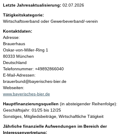
e
Letzte Jahresaktualisierung:
02.07.2026
n
Tätigkeitskategorie:
Wirtschaftsverband oder Gewerbeverband/-verein
i
Kontaktdaten:
Adresse:
n
Brauerhaus
Oskar-von-Miller-Ring
1
h
80333
München
Deutschland
a
K
Telefonnummer: +49892866040
o
E-Mail-Adressen:
l
n
brauerbund@bayerisches-bier.de
t
Webseiten:
t
a
www.bayerisches-bier.de
k
Hauptfinanzierungsquellen
(in absteigender Reihenfolge):
t
Geschäftsjahr: 01/25 bis 12/25
i
Sonstiges, Mitgliedsbeiträge, Wirtschaftliche Tätigkeit
n
f
Jährliche finanzielle Aufwendungen im Bereich der
o
Interessenvertretung: