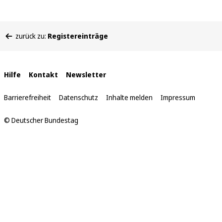
Sie
zurück zu:
Registereinträge
befinden
sich
hier:
Interne
Hilfe
Kontakt
Newsletter
Links
Barrierefreiheit
Datenschutz
Inhalte melden
Impressum
© Deutscher Bundestag