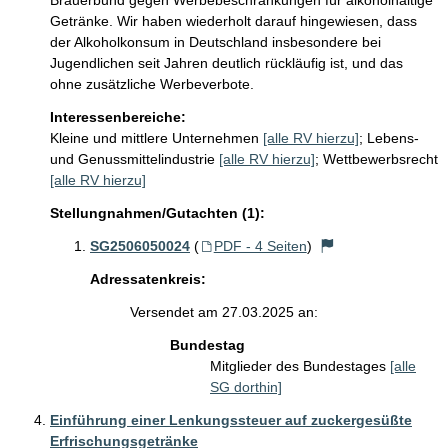
Brauerbund gegen Werbebeschränkungen für alkoholhaltige 
Getränke. Wir haben wiederholt darauf hingewiesen, dass 
der Alkoholkonsum in Deutschland insbesondere bei 
Jugendlichen seit Jahren deutlich rückläufig ist, und das 
ohne zusätzliche Werbeverbote. 
Interessenbereiche:
Kleine und mittlere Unternehmen
[alle RV hierzu]
;
Lebens-
und Genussmittelindustrie
[alle RV hierzu]
;
Wettbewerbsrecht
[alle RV hierzu]
Stellungnahmen/Gutachten (1):
SG2506050024
(
PDF - 4 Seiten
)
Adressatenkreis:
Versendet am 27.03.2025 an:
Bundestag
Mitglieder des Bundestages
[alle
SG dorthin]
Einführung einer Lenkungssteuer auf zuckergesüßte
Erfrischungsgetränke