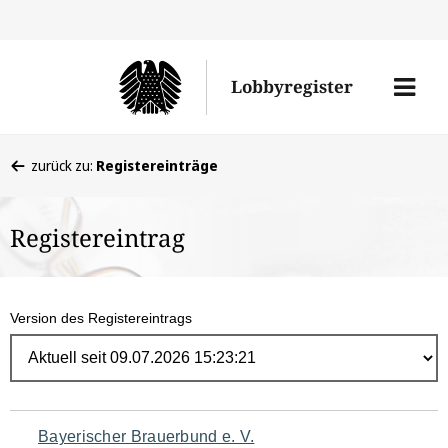
Direk
zum
Men
Lobbyregister
Inhal
öffne
Sie
zurück zu:
Registereinträge
befinden
sich
Registereintrag
hier:
Version des Registereintrags
Navigation
Bayerischer Brauerbund e. V.