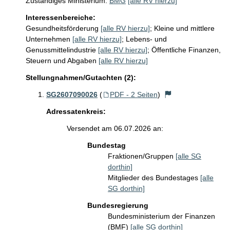
Zuständiges Ministerium:
BMG
[alle RV hierzu]
Interessenbereiche:
Gesundheitsförderung
[alle RV hierzu]
;
Kleine und mittlere
Unternehmen
[alle RV hierzu]
;
Lebens- und
Genussmittelindustrie
[alle RV hierzu]
;
Öffentliche Finanzen,
Steuern und Abgaben
[alle RV hierzu]
Stellungnahmen/Gutachten (2):
SG2607090026
(
PDF - 2 Seiten
)
Adressatenkreis:
Versendet am 06.07.2026 an:
Bundestag
Fraktionen/Gruppen
[alle SG
dorthin]
Mitglieder des Bundestages
[alle
SG dorthin]
Bundesregierung
Bundesministerium der Finanzen
(BMF)
[alle SG dorthin]