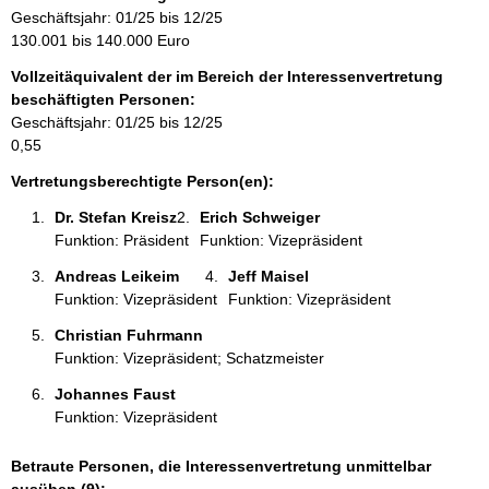
r
Geschäftsjahr: 01/25 bis 12/25
m
130.001 bis 140.000 Euro
a
Vollzeitäquivalent der im Bereich der Interessenvertretung
t
beschäftigten Personen:
i
Geschäftsjahr: 01/25 bis 12/25
o
0,55
n
e
Vertretungsberechtigte Person(en):
n
Dr. Stefan Kreisz 
Erich Schweiger 
:
Funktion: Präsident
Funktion: Vizepräsident
Andreas Leikeim 
Jeff Maisel 
Funktion: Vizepräsident
Funktion: Vizepräsident
Christian Fuhrmann 
Funktion: Vizepräsident; Schatzmeister
Johannes Faust 
Funktion: Vizepräsident
Betraute Personen, die Interessenvertretung unmittelbar