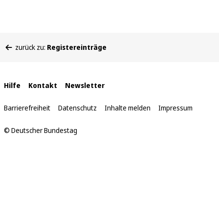
Sie
zurück zu:
Registereinträge
befinden
sich
hier:
Interne
Hilfe
Kontakt
Newsletter
Links
Barrierefreiheit
Datenschutz
Inhalte melden
Impressum
© Deutscher Bundestag