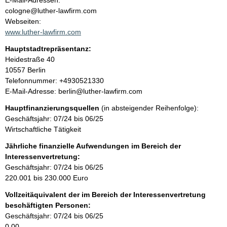
E-Mail-Adressen:
n
cologne@luther-lawfirm.com
t
t
Webseiten:
a
www.luther-lawfirm.com
k
Hauptstadtrepräsentanz:
t
A
Heidestraße
40
i
d
10557
Berlin
n
r
K
Telefonnummer: +4930521330
f
e
o
E-Mail-Adresse: berlin@luther-lawfirm.com
o
s
n
r
Hauptfinanzierungsquellen
(in absteigender Reihenfolge):
s
t
m
Geschäftsjahr: 07/24 bis 06/25
e
a
a
Wirtschaftliche Tätigkeit
k
t
t
Jährliche finanzielle Aufwendungen im Bereich der
i
i
Interessenvertretung:
o
n
Geschäftsjahr: 07/24 bis 06/25
n
f
220.001 bis 230.000 Euro
e
o
n
Vollzeitäquivalent der im Bereich der Interessenvertretung
r
:
beschäftigten Personen:
m
Geschäftsjahr: 07/24 bis 06/25
a
0,00