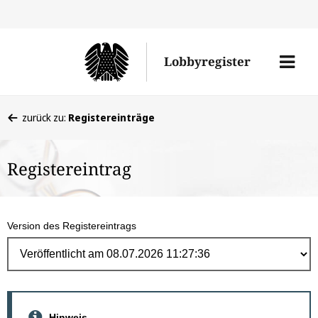
Direk
zum
Men
Lobbyregister
Inhal
öffne
Sie
zurück zu:
Registereinträge
befinden
sich
Registereintrag
hier:
Version des Registereintrags
Hinweis