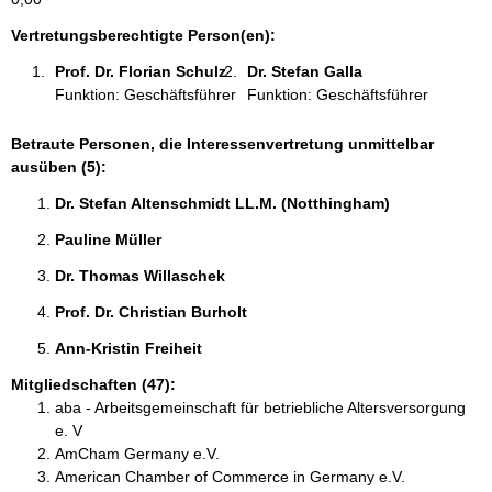
t
i
Vertretungsberechtigte Person(en):
o
Prof. Dr. Florian Schulz 
Dr. Stefan Galla 
n
Funktion: Geschäftsführer
Funktion: Geschäftsführer
e
n
:
Betraute Personen, die Interessenvertretung unmittelbar
ausüben (5):
Dr. Stefan Altenschmidt LL.M. (Notthingham) 
Pauline Müller 
Dr. Thomas Willaschek 
Prof. Dr. Christian Burholt 
Ann-Kristin Freiheit 
Mitgliedschaften (47):
aba - Arbeitsgemeinschaft für betriebliche Altersversorgung
e. V
AmCham Germany e.V.
American Chamber of Commerce in Germany e.V.