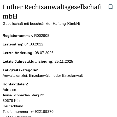
S
Luther Rechtsanwaltsgesellschaft 
mbH
e
Gesellschaft mit beschränkter Haftung (GmbH)
i
Registernummer:
R002908
t
Ersteintrag:
04.03.2022
e
Letzte Änderung:
08.07.2026
n
Letzte Jahresaktualisierung:
25.11.2025
i
Tätigkeitskategorie:
Anwaltskanzlei, Einzelanwältin oder Einzelanwalt
n
Kontaktdaten:
Adresse:
h
Anna-Schneider-Steig
22
50678
Köln
a
Deutschland
K
Telefonnummer: +4922199370
l
o