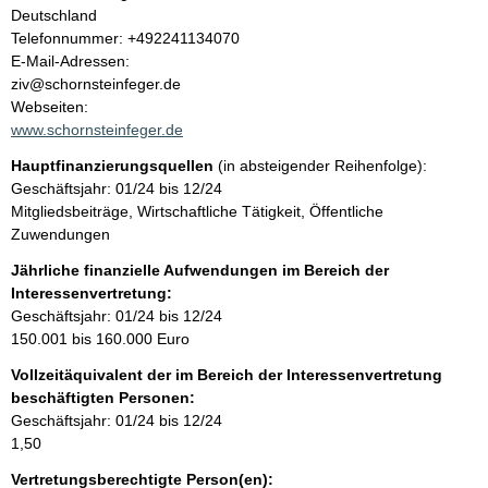
l
Deutschland
K
Telefonnummer: +492241134070
t
o
E-Mail-Adressen:
n
ziv@schornsteinfeger.de
t
Webseiten:
a
www.schornsteinfeger.de
k
Hauptfinanzierungsquellen
(in absteigender Reihenfolge):
t
Geschäftsjahr: 01/24 bis 12/24
i
Mitgliedsbeiträge, Wirtschaftliche Tätigkeit, Öffentliche
n
Zuwendungen
f
o
Jährliche finanzielle Aufwendungen im Bereich der
r
Interessenvertretung:
m
Geschäftsjahr: 01/24 bis 12/24
a
150.001 bis 160.000 Euro
t
Vollzeitäquivalent der im Bereich der Interessenvertretung
i
beschäftigten Personen:
o
Geschäftsjahr: 01/24 bis 12/24
n
1,50
e
n
Vertretungsberechtigte Person(en):