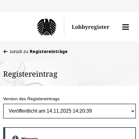
Direk
zum
Men
Lobbyregister
Inhal
öffne
Sie
zurück zu:
Registereinträge
befinden
sich
Registereintrag
hier:
Version des Registereintrags
Hinweis