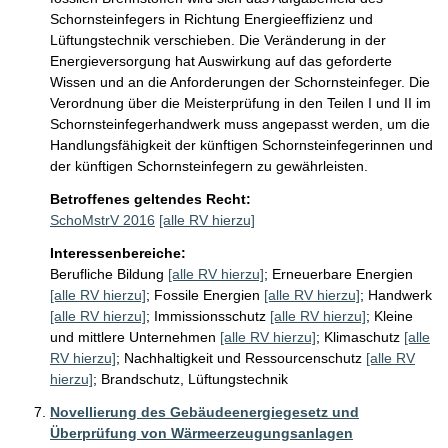
Schornsteinfegers in Richtung Energieeffizienz und 
Lüftungstechnik verschieben. Die Veränderung in der 
Energieversorgung hat Auswirkung auf das geforderte 
Wissen und an die Anforderungen der Schornsteinfeger. Die 
Verordnung über die Meisterprüfung in den Teilen I und II im 
Schornsteinfegerhandwerk muss angepasst werden, um die 
Handlungsfähigkeit der künftigen Schornsteinfegerinnen und 
der künftigen Schornsteinfegern zu gewährleisten.
Betroffenes geltendes Recht:
SchoMstrV 2016
[alle RV hierzu]
Interessenbereiche:
Berufliche Bildung
[alle RV hierzu]
;
Erneuerbare Energien
[alle RV hierzu]
;
Fossile Energien
[alle RV hierzu]
;
Handwerk
[alle RV hierzu]
;
Immissionsschutz
[alle RV hierzu]
;
Kleine
und mittlere Unternehmen
[alle RV hierzu]
;
Klimaschutz
[alle
RV hierzu]
;
Nachhaltigkeit und Ressourcenschutz
[alle RV
hierzu]
;
Brandschutz, Lüftungstechnik
Novellierung des Gebäudeenergiegesetz und
Überprüfung von Wärmeerzeugungsanlagen