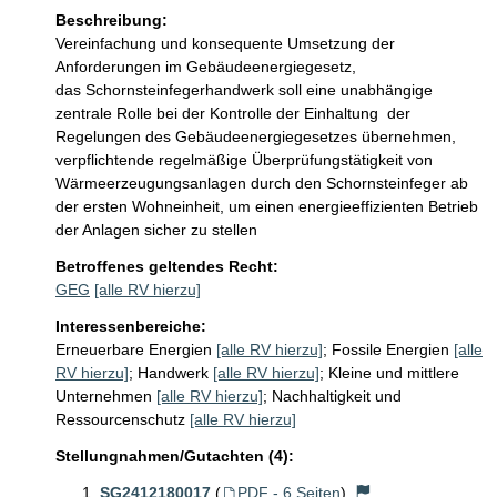
Beschreibung:
Vereinfachung und konsequente Umsetzung der 
Anforderungen im Gebäudeenergiegesetz,

das Schornsteinfegerhandwerk soll eine unabhängige 
zentrale Rolle bei der Kontrolle der Einhaltung  der 
Regelungen des Gebäudeenergiegesetzes übernehmen,

verpflichtende regelmäßige Überprüfungstätigkeit von 
Wärmeerzeugungsanlagen durch den Schornsteinfeger ab 
der ersten Wohneinheit, um einen energieeffizienten Betrieb 
der Anlagen sicher zu stellen
Betroffenes geltendes Recht:
GEG
[alle RV hierzu]
Interessenbereiche:
Erneuerbare Energien
[alle RV hierzu]
;
Fossile Energien
[alle
RV hierzu]
;
Handwerk
[alle RV hierzu]
;
Kleine und mittlere
Unternehmen
[alle RV hierzu]
;
Nachhaltigkeit und
Ressourcenschutz
[alle RV hierzu]
Stellungnahmen/Gutachten (4):
SG2412180017
(
PDF - 6 Seiten
)