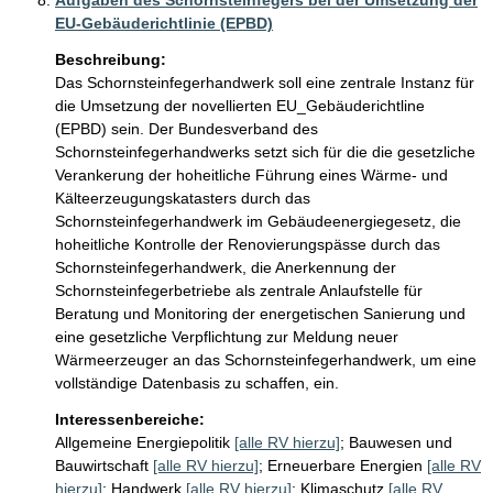
Aufgaben des Schornsteinfegers bei der Umsetzung der
EU-Gebäuderichtlinie (EPBD)
Beschreibung:
Das Schornsteinfegerhandwerk soll eine zentrale Instanz für 
die Umsetzung der novellierten EU_Gebäuderichtline 
(EPBD) sein. Der Bundesverband des 
Schornsteinfegerhandwerks setzt sich für die die gesetzliche 
Verankerung der hoheitliche Führung eines Wärme- und 
Kälteerzeugungskatasters durch das 
Schornsteinfegerhandwerk im Gebäudeenergiegesetz, die 
hoheitliche Kontrolle der Renovierungspässe durch das 
Schornsteinfegerhandwerk, die Anerkennung der 
Schornsteinfegerbetriebe als zentrale Anlaufstelle für 
Beratung und Monitoring der energetischen Sanierung und 
eine gesetzliche Verpflichtung zur Meldung neuer 
Wärmeerzeuger an das Schornsteinfegerhandwerk, um eine 
vollständige Datenbasis zu schaffen, ein.
Interessenbereiche:
Allgemeine Energiepolitik
[alle RV hierzu]
;
Bauwesen und
Bauwirtschaft
[alle RV hierzu]
;
Erneuerbare Energien
[alle RV
hierzu]
;
Handwerk
[alle RV hierzu]
;
Klimaschutz
[alle RV