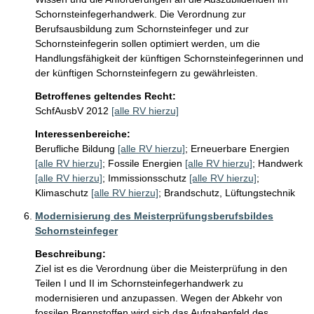
Schornsteinfegerhandwerk. Die Verordnung zur 
Berufsausbildung zum Schornsteinfeger und zur 
Schornsteinfegerin sollen optimiert werden, um die 
Handlungsfähigkeit der künftigen Schornsteinfegerinnen und 
der künftigen Schornsteinfegern zu gewährleisten.
Betroffenes geltendes Recht:
SchfAusbV 2012
[alle RV hierzu]
Interessenbereiche:
Berufliche Bildung
[alle RV hierzu]
;
Erneuerbare Energien
[alle RV hierzu]
;
Fossile Energien
[alle RV hierzu]
;
Handwerk
[alle RV hierzu]
;
Immissionsschutz
[alle RV hierzu]
;
Klimaschutz
[alle RV hierzu]
;
Brandschutz, Lüftungstechnik
Modernisierung des Meisterprüfungsberufsbildes
Schornsteinfeger
Beschreibung:
Ziel ist es die Verordnung über die Meisterprüfung in den 
Teilen I und II im Schornsteinfegerhandwerk zu 
modernisieren und anzupassen. Wegen der Abkehr von 
fossilen Brennstoffen wird sich das Aufgabenfeld des 