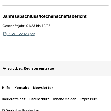
Jahresabschluss/Rechenschaftsbericht
Geschäftsjahr: 01/23 bis 12/23
ZIVGuV2023.pdf
Sie
zurück zu:
Registereinträge
befinden
sich
hier:
Interne
Hilfe
Kontakt
Newsletter
Links
Barrierefreiheit
Datenschutz
Inhalte melden
Impressum
© Deutscher Bundestag