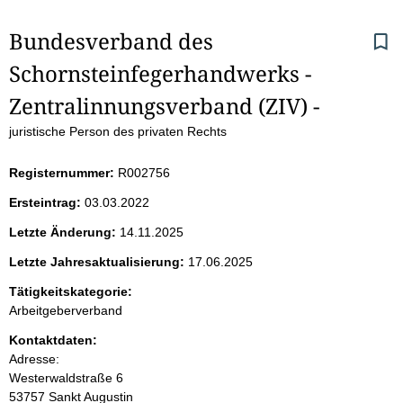
S
Bundesverband des 
Schornsteinfegerhandwerks - 
e
Zentralinnungsverband (ZIV) -
i
juristische Person des privaten Rechts
t
Registernummer:
R002756
e
Ersteintrag:
03.03.2022
n
Letzte Änderung:
14.11.2025
i
Letzte Jahresaktualisierung:
17.06.2025
Tätigkeitskategorie:
n
Arbeitgeberverband
h
Kontaktdaten:
Adresse:
a
Westerwaldstraße
6
53757
Sankt Augustin