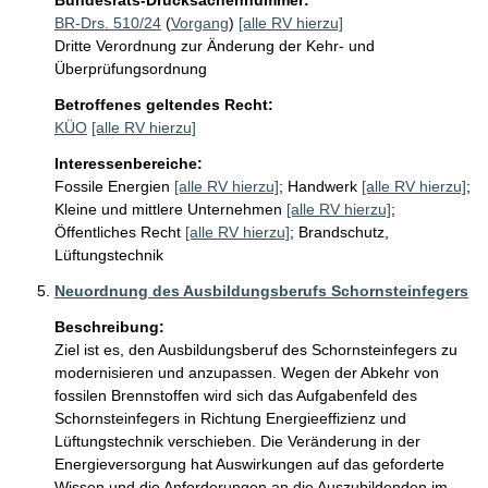
Bundesrats-Drucksachennummer:
BR-Drs. 510/24
(
Vorgang
)
[alle RV hierzu]
Dritte Verordnung zur Änderung der Kehr- und
Überprüfungsordnung
Betroffenes geltendes Recht:
KÜO
[alle RV hierzu]
Interessenbereiche:
Fossile Energien
[alle RV hierzu]
;
Handwerk
[alle RV hierzu]
;
Kleine und mittlere Unternehmen
[alle RV hierzu]
;
Öffentliches Recht
[alle RV hierzu]
;
Brandschutz,
Lüftungstechnik
Neuordnung des Ausbildungsberufs Schornsteinfegers
Beschreibung:
Ziel ist es, den Ausbildungsberuf des Schornsteinfegers zu 
modernisieren und anzupassen. Wegen der Abkehr von 
fossilen Brennstoffen wird sich das Aufgabenfeld des 
Schornsteinfegers in Richtung Energieeffizienz und 
Lüftungstechnik verschieben. Die Veränderung in der 
Energieversorgung hat Auswirkungen auf das geforderte 
Wissen und die Anforderungen an die Auszubildenden im 